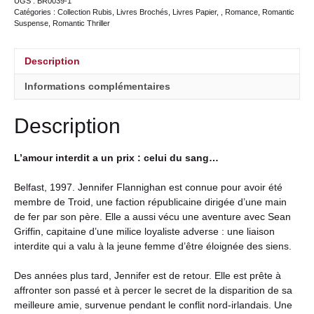
UGS :
BR0039-1
Catégories :
Collection Rubis
,
Livres Brochés
,
Livres Papier
,
,
Romance
,
Romantic
Suspense
,
Romantic Thriller
Description
Informations complémentaires
Description
L’amour interdit a un prix : celui du sang…
Belfast, 1997. Jennifer Flannighan est connue pour avoir été
membre de Troid, une faction républicaine dirigée d’une main
de fer par son père. Elle a aussi vécu une aventure avec Sean
Griffin, capitaine d’une milice loyaliste adverse : une liaison
interdite qui a valu à la jeune femme d’être éloignée des siens.
Des années plus tard, Jennifer est de retour. Elle est prête à
affronter son passé et à percer le secret de la disparition de sa
meilleure amie, survenue pendant le conflit nord-irlandais. Une