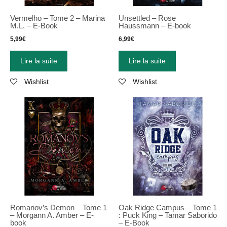
Vermelho – Tome 2 – Marina
Unsettled – Rose
M.L. – E-Book
Haussmann – E-book
5,99
€
6,99
€
Lire la suite
Lire la suite
Wishlist
Wishlist
Romanov’s Demon – Tome 1
Oak Ridge Campus – Tome 1
– Morgann A. Amber – E-
: Puck King – Tamar Saborido
book
– E-Book