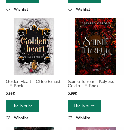
Wishlist
Wishlist
Golden Heart – Chloé Ernest
Sainte Terreur – Kalypso
– E-Book
Caldin – E-Book
5,99
€
5,99
€
Lire la suite
Lire la suite
Wishlist
Wishlist