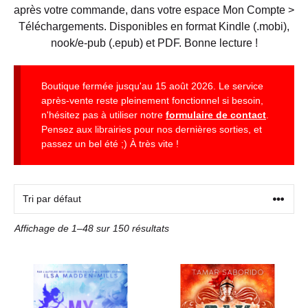
après votre commande, dans votre espace Mon Compte >
Téléchargements. Disponibles en format Kindle (.mobi),
nook/e-pub (.epub) et PDF. Bonne lecture !
Boutique fermée jusqu'au 15 août 2026. Le service
après-vente reste pleinement fonctionnel si besoin,
n'hésitez pas à utiliser notre
formulaire de contact
.
Pensez aux librairies pour nos dernières sorties, et
passez un bel été ;) À très vite !
Affichage de 1–48 sur 150 résultats