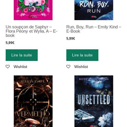
Un soupçon de Saphyr –
Run, Boy, Run – Emily Kind –
Flora Péony et Wylia. A – E-
E-Book
book
5,99
€
5,99
€
Lire la suite
Lire la suite
Wishlist
Wishlist