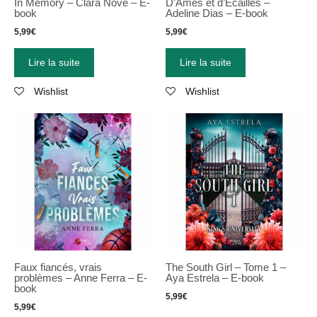
In Memory – Clara Nové – E-
D’Âmes et d’Écailles –
book
Adeline Dias – E-book
5,99
€
5,99
€
Lire la suite
Lire la suite
Wishlist
Wishlist
Faux fiancés, vrais
The South Girl – Tome 1 –
problèmes – Anne Ferra – E-
Aya Estrela – E-book
book
5,99
€
5,99
€