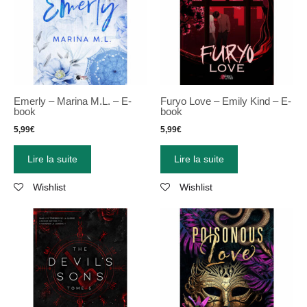
Emerly – Marina M.L. – E-
Furyo Love – Emily Kind – E-
book
book
5,99
€
5,99
€
Lire la suite
Lire la suite
Wishlist
Wishlist