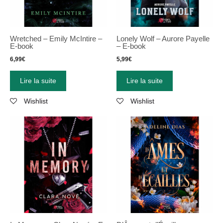
Wretched – Emily McIntire –
Lonely Wolf – Aurore Payelle
E-book
– E-book
6,99
€
5,99
€
Lire la suite
Lire la suite
Wishlist
Wishlist