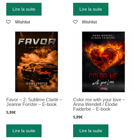
Lire la suite
Lire la suite
Wishlist
Wishlist
Favor – 2. Sublime Clarté –
Color me with your love –
Jeanne Forster – E-book
Anna Wendell / Élodie
Faiderbe – E-book
5,99
€
5,99
€
Lire la suite
Lire la suite