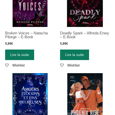
Broken Voices – Natacha
Deadly Spark – Alfreda Enwy
Pilorge – E-Book
– E-Book
5,99
€
5,99
€
Lire la suite
Lire la suite
Wishlist
Wishlist