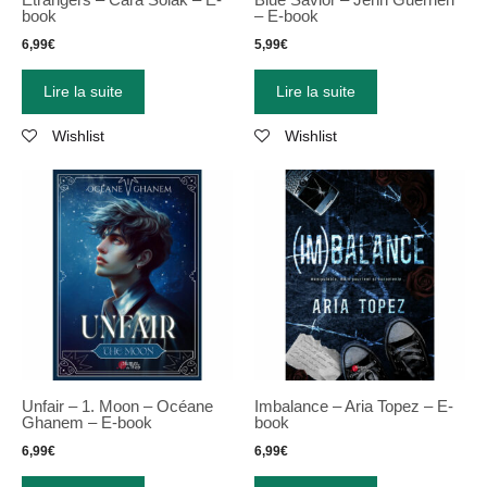
book
– E-book
6,99
€
5,99
€
Lire la suite
Lire la suite
Wishlist
Wishlist
Unfair – 1. Moon – Océane
Imbalance – Aria Topez – E-
Ghanem – E-book
book
6,99
€
6,99
€