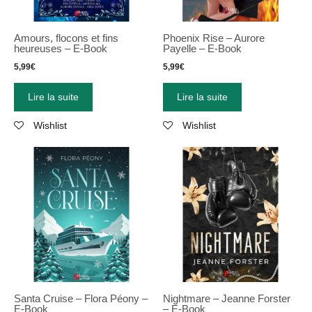
Amours, flocons et fins
Phoenix Rise – Aurore
heureuses – E-Book
Payelle – E-Book
5,99
€
5,99
€
Lire la suite
Lire la suite
Wishlist
Wishlist
Santa Cruise – Flora Péony –
Nightmare – Jeanne Forster
E-Book
– E-Book