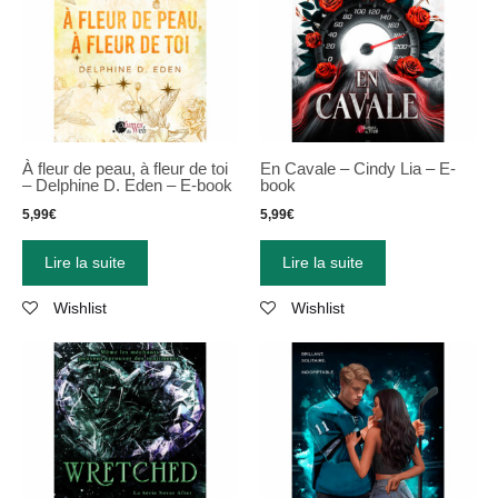
À fleur de peau, à fleur de toi
En Cavale – Cindy Lia – E-
– Delphine D. Eden – E-book
book
5,99
€
5,99
€
Lire la suite
Lire la suite
Wishlist
Wishlist