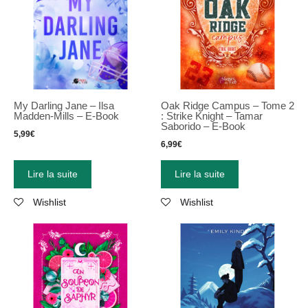
My Darling Jane – Ilsa
Oak Ridge Campus – Tome 2
Madden-Mills – E-Book
: Strike Knight – Tamar
Saborido – E-Book
5,99
€
6,99
€
Lire la suite
Lire la suite
Wishlist
Wishlist