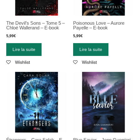
The Devil’s Sons – Tome 5 –
Poisonous Love – Aurore
Chloé Wallerand – E-book
Payelle – E-book
5,99
€
5,99
€
Lire la suite
Lire la suite
Wishlist
Wishlist
Étrangers – Cara Solak – E-
Blue Savior – Jenn Guerrieri