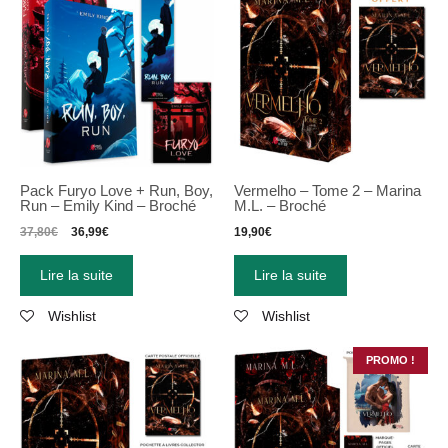
Pack Furyo Love + Run, Boy,
Vermelho – Tome 2 – Marina
Run – Emily Kind – Broché
M.L. – Broché
37,80
€
36,99
€
19,90
€
Lire la suite
Lire la suite
Wishlist
Wishlist
PROMO !