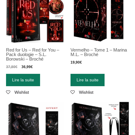
Red for Us – Red for You –
Vermelho – Tome 1 – Marina
Pack duologie – S.L.
M.L. – Broché
Borowski – Broché
19,90
€
37,80
€
36,99
€
Lire la suite
Lire la suite
Wishlist
Wishlist