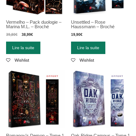
Vermelho – Pack duologie –
Unsettled – Rose
Marina M.L. – Broché
Haussmann – Broché
39,80
€
38,99
€
19,90
€
Lire la suite
Lire la suite
Wishlist
Wishlist
Romanov’s Demon – Tome 1
Oak Ridge Campus – Tome 1