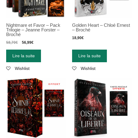
Nightmare et Favor – Pack
Golden Heart – Chloé Ernest
Trilogie – Jeanne Forster –
– Broché
Broché
18,90
€
58,70
€
56,99
€
Lire la suite
Lire la suite
Wishlist
Wishlist