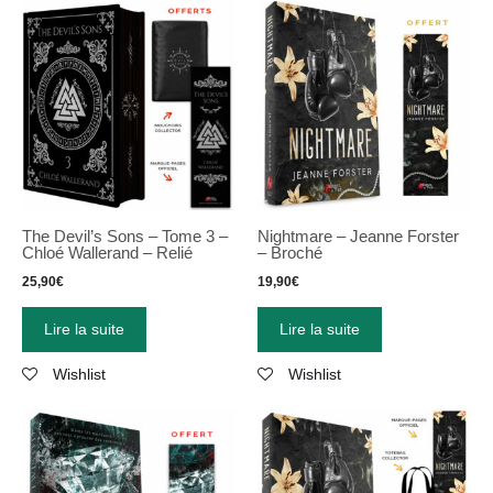
The Devil’s Sons – Tome 3 –
Nightmare – Jeanne Forster
Chloé Wallerand – Relié
– Broché
25,90
€
19,90
€
Lire la suite
Lire la suite
Wishlist
Wishlist