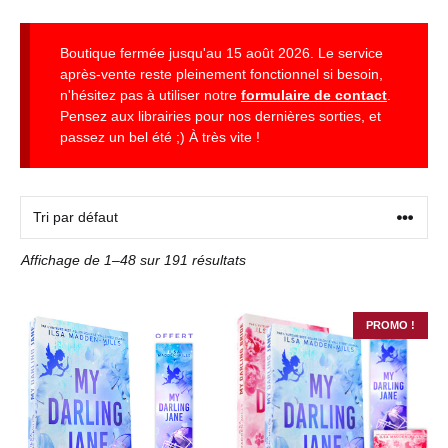
Boutique fermée jusqu'au 15 août 2026. Le service
après-vente reste pleinement fonctionnel si besoin,
n'hésitez pas à utiliser notre
formulaire de contact
.
Pensez aux librairies pour nos dernières sorties, et
passez un bel été ;) À très vite !
Affichage de 1–48 sur 191 résultats
PROMO !