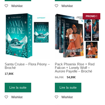
Wishlist
Wishlist
PROMO !
Santa Cruise – Flora Péony –
Pack Phoenix Rise + Red
Broché
Falcon + Lonely Wolf –
Aurore Payelle – Broché
17,90
€
56,70
€
54,99
€
Lire la suite
Lire la suite
Wishlist
Wishlist