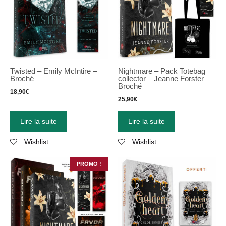
Twisted – Emily McIntire –
Nightmare – Pack Totebag
Broché
collector – Jeanne Forster –
Broché
18,90
€
25,90
€
Lire la suite
Lire la suite
Wishlist
Wishlist
PROMO !