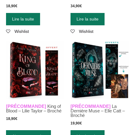
18,90
€
34,90
€
Lire la suite
Lire la suite
Wishlist
Wishlist
[PRÉCOMMANDE]
King of
[PRÉCOMMANDE]
La
Blood – Lilie Taylor – Broché
Dernière Muse – Elle Catt –
Broché
18,90
€
19,90
€