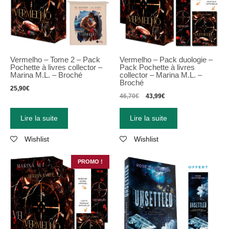
Vermelho – Tome 2 – Pack
Vermelho – Pack duologie –
Pochette à livres collector –
Pack Pochette à livres
Marina M.L. – Broché
collector – Marina M.L. –
Broché
25,90
€
46,70
€
43,99
€
Lire la suite
Lire la suite
Wishlist
Wishlist
PROMO !