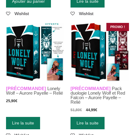
Ajouter au panier
Lire la suite
Wishlist
Wishlist
PROMO !
[PRÉCOMMANDE]
Lonely
[PRÉCOMMANDE]
Pack
Wolf – Aurore Payelle – Relié
duologie Lonely Wolf et Red
Falcon – Aurore Payelle –
25,90
€
Relié
51,80
€
44,99
€
Lire la suite
Lire la suite