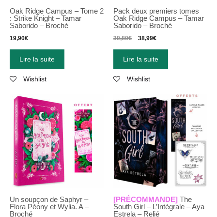
Oak Ridge Campus – Tome 2
Pack deux premiers tomes
: Strike Knight – Tamar
Oak Ridge Campus – Tamar
Saborido – Broché
Saborido – Broché
19,90
€
39,80
€
38,99
€
Lire la suite
Lire la suite
Wishlist
Wishlist
Un soupçon de Saphyr –
[PRÉCOMMANDE]
The
Flora Péony et Wylia. A –
South Girl – L’Intégrale – Aya
Broché
Estrela – Relié