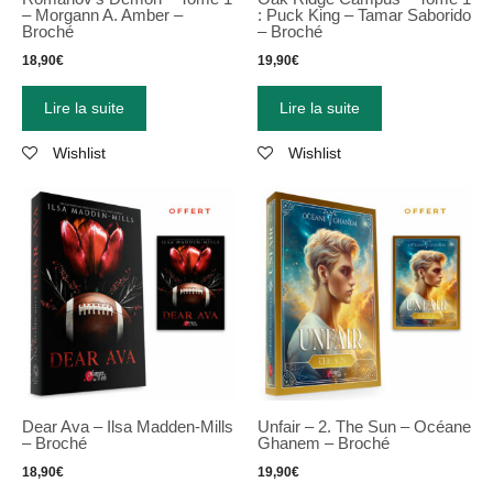
– Morgann A. Amber –
: Puck King – Tamar Saborido
Broché
– Broché
18,90
€
19,90
€
Lire la suite
Lire la suite
Wishlist
Wishlist
Dear Ava – Ilsa Madden-Mills
Unfair – 2. The Sun – Océane
– Broché
Ghanem – Broché
18,90
€
19,90
€