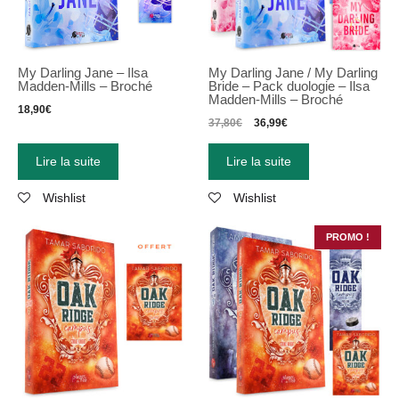
My Darling Jane – Ilsa
My Darling Jane / My Darling
Madden-Mills – Broché
Bride – Pack duologie – Ilsa
Madden-Mills – Broché
18,90
€
37,80
€
36,99
€
Lire la suite
Lire la suite
Wishlist
Wishlist
PROMO !