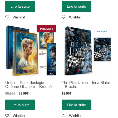
Lire la suite
Lire la suite
Wishlist
Wishlist
PROMO !
Unfair – Pack duologie –
The Pilot Union – Irina Blake
Océane Ghanem – Broché
– Broché
39,80
€
38,99
€
18,90
€
Lire la suite
Lire la suite
Wishlist
Wishlist