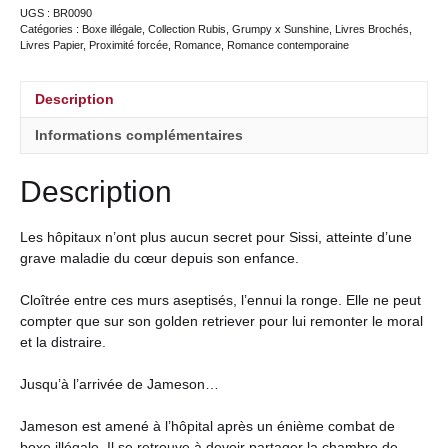
UGS :
BR0090
Catégories :
Boxe illégale
,
Collection Rubis
,
Grumpy x Sunshine
,
Livres Brochés
,
Livres Papier
,
Proximité forcée
,
Romance
,
Romance contemporaine
Description
Informations complémentaires
Description
Les hôpitaux n’ont plus aucun secret pour Sissi, atteinte d’une
grave maladie du cœur depuis son enfance.
Cloîtrée entre ces murs aseptisés, l’ennui la ronge. Elle ne peut
compter que sur son golden retriever pour lui remonter le moral
et la distraire.
Jusqu’à l’arrivée de Jameson…
Jameson est amené à l’hôpital après un énième combat de
boxe illégale. Il se retrouve à devoir partager la chambre de