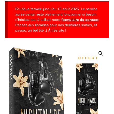
Boutique fermée jusqu'au 15 août 2026. Le service
après-vente reste pleinement fonctionnel si besoin,
n'hésitez pas à utiliser notre
formulaire de contact
.
Pensez aux librairies pour nos dernières sorties, et
passez un bel été ;) À très vite !