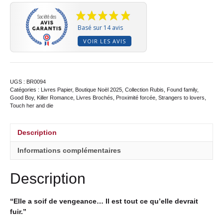
Basé sur 14 avis
VOIR LES AVIS
UGS :
BR0094
Catégories :
Livres Papier
,
Boutique Noël 2025
,
Collection Rubis
,
Found family
,
Good Boy
,
Killer Romance
,
Livres Brochés
,
Proximité forcée
,
Strangers to lovers
,
Touch her and die
Description
Informations complémentaires
Description
“Elle a soif de vengeance…
Il est tout ce qu’elle devrait
fuir.”