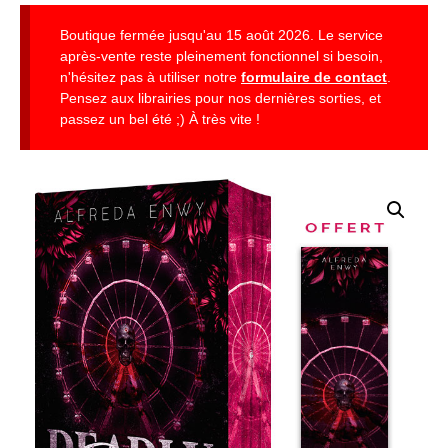
Boutique fermée jusqu'au 15 août 2026. Le service
après-vente reste pleinement fonctionnel si besoin,
n'hésitez pas à utiliser notre
formulaire de contact
.
Pensez aux librairies pour nos dernières sorties, et
passez un bel été ;) À très vite !