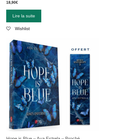
18,90
€
Lire la suite
Wishlist
Hope is Blue – Aya Estrela – Broché