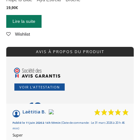
19,90
€
Lire la suite
Wishlist
AVIS À PROPOS DU PRODUIT
VOIR L'ATTESTATION
10
/10
Laëtitia B.
Basé sur 11 avis
Publié le 11 juin 2026 à 14 h 59 min
(Date de commande : Le 31 mars 2026 à 20 h 46
min)
Super