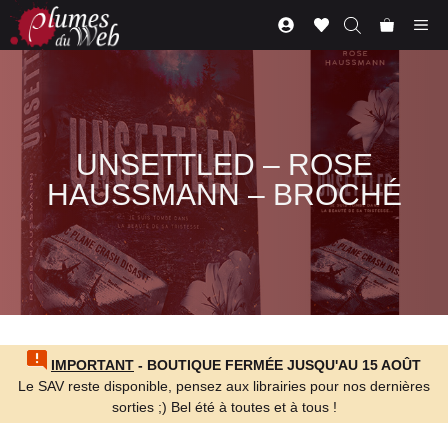
Aller
Me
au
contenu
UNSETTLED – ROSE
HAUSSMANN – BROCHÉ
IMPORTANT
- BOUTIQUE FERMÉE JUSQU'AU 15 AOÛT
Le SAV reste disponible, pensez aux librairies pour nos dernières
sorties ;) Bel été à toutes et à tous !