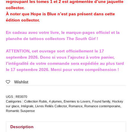
regroupant les tomes 1 et 2 est agrémentée d’une jaquette
collector.
À noter que Hope is Blue n’est pas présent dans cette
édition collector.
En cadeau avec votre livre, le marque-pages officiel et la
planche de tattoos collectors
The South Girl
!
ATTENTION, cet ouvrage sort officiellement le 17
septembre 2026. Donc si vous l’ajoutez à votre panier,
l’intégralité de votre commande sera expédiée au plus tard
le 17 septembre 2026. Merci pour votre compréhension !
Wishlist
UGS :
RE0070
Catégories :
Collection Rubis
,
4 plumes
,
Enemies to Lovers
,
Found family
,
Hockey
sur glace
,
Intégrale
,
Livres Reliés Collector
,
Romance
,
Romance contemporaine
,
Romantic Suspense
Description