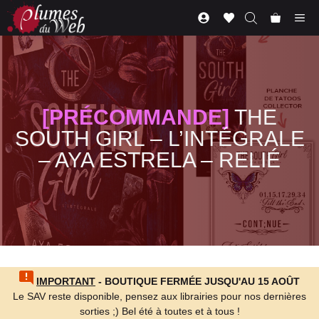
Aller
Me
au
contenu
[PRÉCOMMANDE]
THE
SOUTH GIRL – L’INTÉGRALE
– AYA ESTRELA – RELIÉ
IMPORTANT
- BOUTIQUE FERMÉE JUSQU'AU 15 AOÛT
Le SAV reste disponible, pensez aux librairies pour nos dernières
sorties ;) Bel été à toutes et à tous !