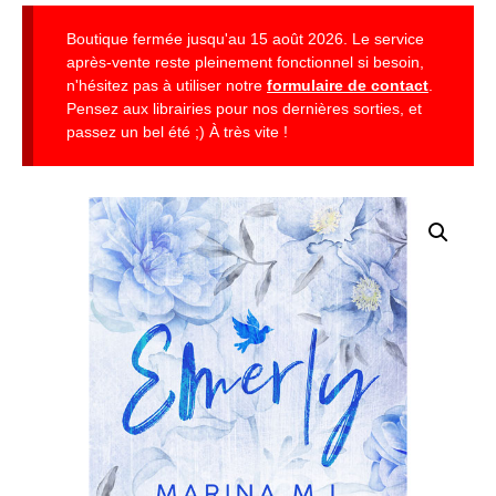
Boutique fermée jusqu'au 15 août 2026. Le service
après-vente reste pleinement fonctionnel si besoin,
n'hésitez pas à utiliser notre
formulaire de contact
.
Pensez aux librairies pour nos dernières sorties, et
passez un bel été ;) À très vite !