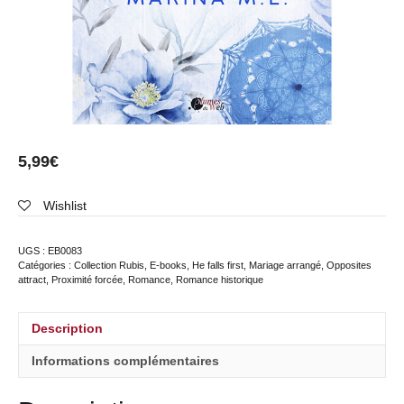
5,99
€
Wishlist
UGS :
EB0083
Catégories :
Collection Rubis
,
E-books
,
He falls first
,
Mariage arrangé
,
Opposites
attract
,
Proximité forcée
,
Romance
,
Romance historique
Description
Informations complémentaires