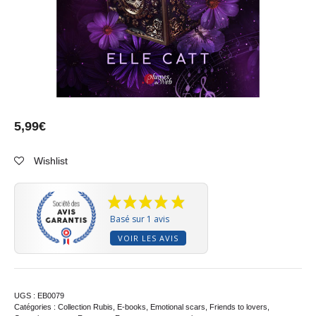
5,99
€
Wishlist
Basé sur 1 avis
VOIR LES AVIS
UGS :
EB0079
Catégories :
Collection Rubis
,
E-books
,
Emotional scars
,
Friends to lovers
,