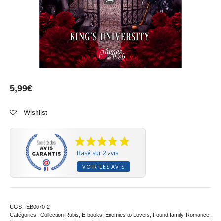
5,99
€
Wishlist
Basé sur 2 avis
VOIR LES AVIS
UGS :
EB0070-2
Catégories :
Collection Rubis
,
E-books
,
Enemies to Lovers
,
Found family
,
Romance
,