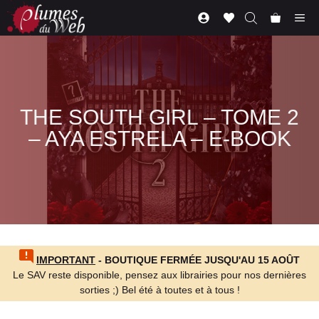
Aller
Me
au
contenu
THE SOUTH GIRL – TOME 2
– AYA ESTRELA – E-BOOK
IMPORTANT
- BOUTIQUE FERMÉE JUSQU'AU 15 AOÛT
Le SAV reste disponible, pensez aux librairies pour nos dernières
sorties ;) Bel été à toutes et à tous !