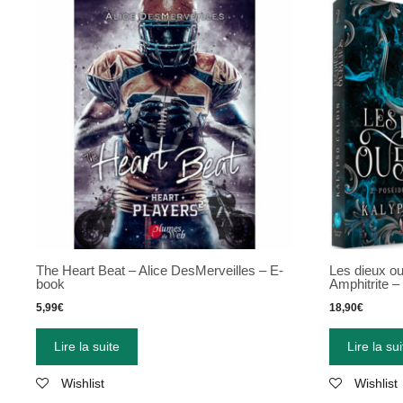
The Heart Beat – Alice DesMerveilles – E-
Les dieux ou
book
Amphitrite –
5,99
€
18,90
€
Lire la suite
Lire la sui
Wishlist
Wishlist