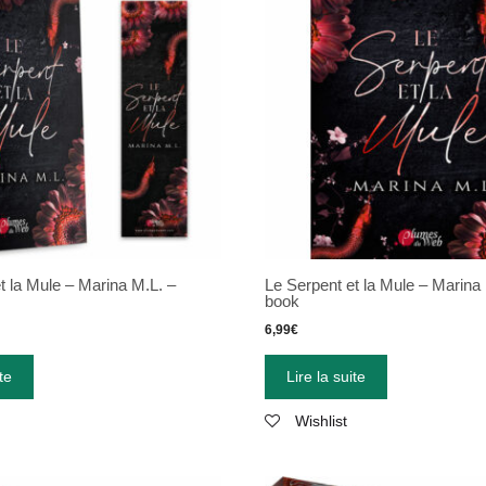
t la Mule – Marina M.L. –
Le Serpent et la Mule – Marina 
book
6,99
€
te
Lire la suite
Wishlist