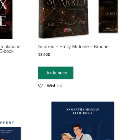
La blanche
Scarred – Emily McIntire – Broché
E-book
18,90
€
Lire la suite
Wishlist