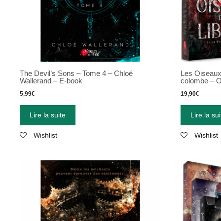
The Devil’s Sons – Tome 4 – Chloé
Les Oiseaux 
Wallerand – E-book
colombe – 
5,99
€
19,90
€
Lire la suite
Lire la sui
Wishlist
Wishlist