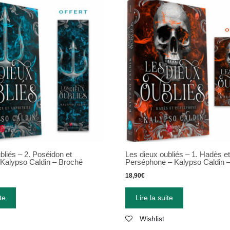
bliés – 2. Poséidon et
Les dieux oubliés – 1. Hadès et
 Kalypso Caldin – Broché
Perséphone – Kalypso Caldin 
18,90
€
te
Lire la suite
Wishlist