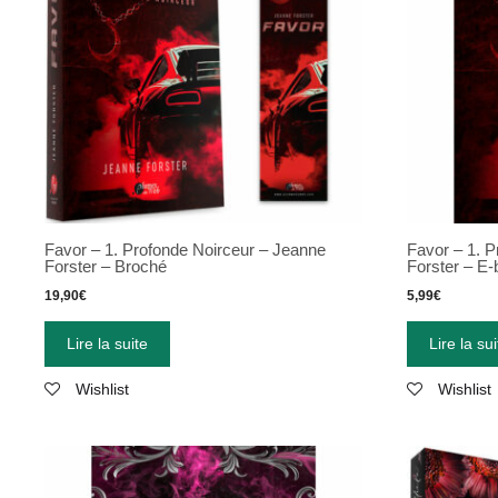
Favor – 1. Profonde Noirceur – Jeanne
Favor – 1. 
Forster – Broché
Forster – E
19,90
€
5,99
€
Lire la suite
Lire la sui
Wishlist
Wishlist