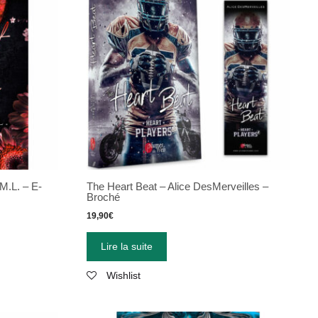
M.L. – E-
The Heart Beat – Alice DesMerveilles –
Broché
19,90
€
Lire la suite
Wishlist