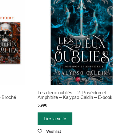
Les dieux oubliés – 2. Poséidon et
– Broché
Amphitrite – Kalypso Caldin – E-book
5,99
€
Lire la suite
Wishlist