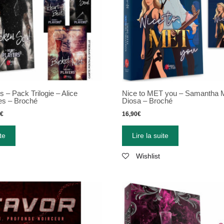
s – Pack Trilogie – Alice
Nice to MET you – Samantha Mo
es – Broché
Diosa – Broché
€
16,90
€
te
Lire la suite
Wishlist