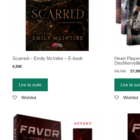
Scarred – Emily McIntire – E-book
Heart Player
DesMerveill
6,99
€
59,70
€
57,99
Lire la suite
Lire la sui
Wishlist
Wishlist