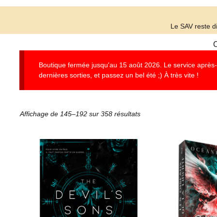
Le SAV reste di
C
Boutique fermée jusqu'au 15 août 2026. Le service après-ve
dernières sorties, et passez un bel été ;) À très vite !
Affichage de 145–192 sur 358 résultats