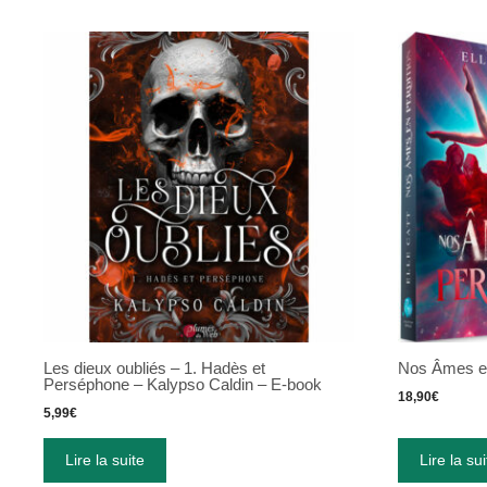
Les dieux oubliés – 1. Hadès et
Nos Âmes en 
Perséphone – Kalypso Caldin – E-book
18,90
€
5,99
€
Lire la suite
Lire la sui