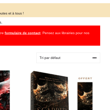
utes et à tous !
e.
otre
formulaire de contact
. Pensez aux librairies pour nos