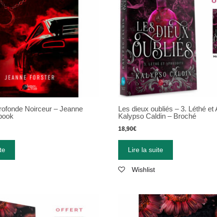
Profonde Noirceur – Jeanne
Les dieux oubliés – 3. Léthé et 
-book
Kalypso Caldin – Broché
18,90
€
te
Lire la suite
Wishlist