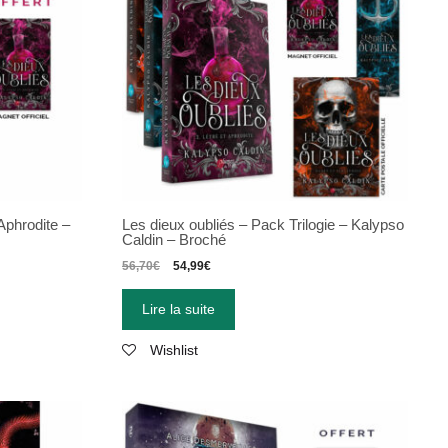
Aphrodite –
Les dieux oubliés – Pack Trilogie – Kalypso
Caldin – Broché
56,70
€
54,99
€
Lire la suite
Wishlist