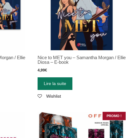
rgan / Ellie
Nice to MET you – Samantha Morgan / Ellie
Diosa – E-book
4,99
€
Lire la suite
Wishlist
PROMO !