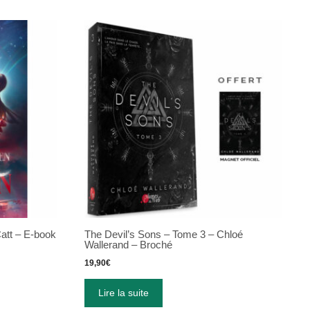
att – E-book
The Devil’s Sons – Tome 3 – Chloé
Wallerand – Broché
19,90
€
Lire la suite