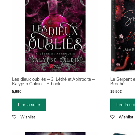
Les dieux oubliés – 3. Léthé et Aphrodite –
Le Serpent e
Kalypso Caldin – E-book
Broché
5,99
€
19,90
€
Lire la suite
Lire la sui
Wishlist
Wishlist