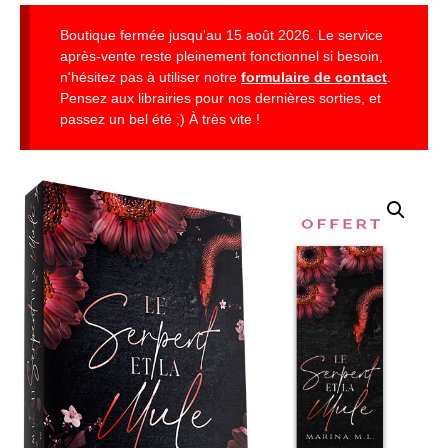
Boutique fermée jusqu'au 15 août 2026. Le service
après-vente reste pleinement fonctionnel si besoin,
n'hésitez pas à utiliser notre
formulaire de contact
.
Pensez aux librairies pour nos dernières sorties, et
passez un bel été ;) À très vite !