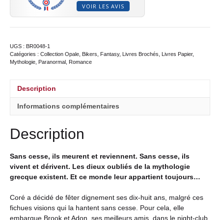
VOIR LES AVIS
UGS :
BR0048-1
Catégories :
Collection Opale
,
Bikers
,
Fantasy
,
Livres Brochés
,
Livres Papier
,
Mythologie
,
Paranormal
,
Romance
Description
Informations complémentaires
Description
Sans cesse, ils meurent et reviennent. Sans cesse, ils
vivent et dérivent. Les dieux oubliés de la mythologie
grecque existent. Et ce monde leur appartient toujours…
Coré a décidé de fêter dignement ses dix-huit ans, malgré ces
fichues visions qui la hantent sans cesse. Pour cela, elle
embarque Brook et Adon, ses meilleurs amis, dans le night-club