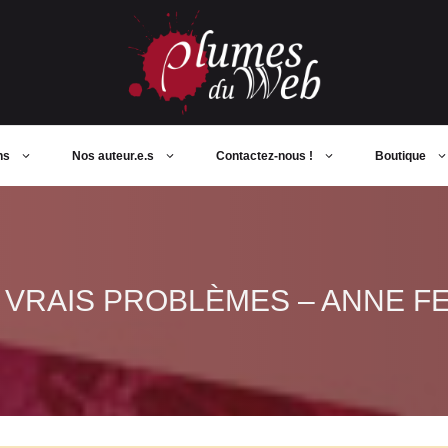
ns
Nos auteur.e.s
Contactez-nous !
Boutique
, VRAIS PROBLÈMES – ANNE F