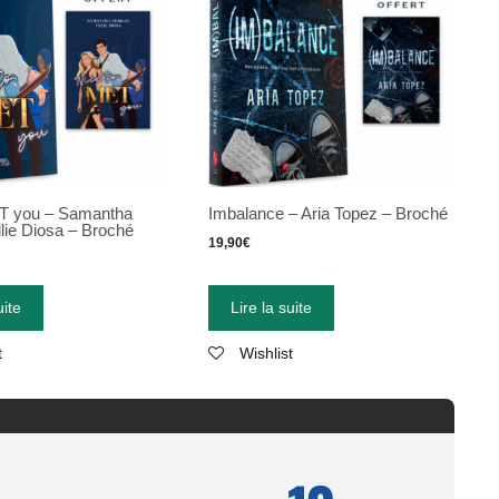
ET you – Samantha
Imbalance – Aria Topez – Broché
lie Diosa – Broché
19,90
€
uite
Lire la suite
t
Wishlist