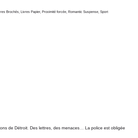
vres Brochés
,
Livres Papier
,
Proximité forcée
,
Romantic Suspense
,
Sport
tons de Détroit. Des lettres, des menaces… La police est obligée