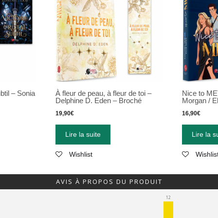
ubtil – Sonia
À fleur de peau, à fleur de toi –
Nice to M
Delphine D. Eden – Broché
Morgan / El
19,90
€
16,90
€
Lire la suite
Lire la s
Wishlist
Wishlis
AVIS À PROPOS DU PRODUIT
12