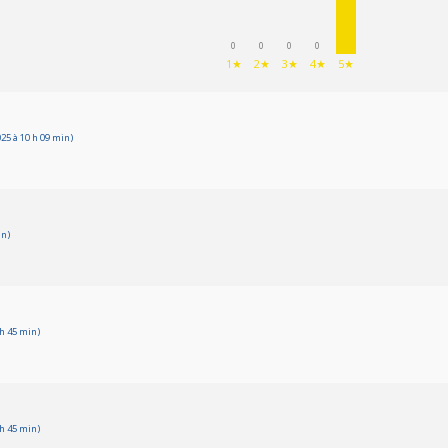
0
0
0
0
1★
2★
3★
4★
5★
5 à 10 h 09 min)
in)
 h 45 min)
 h 45 min)