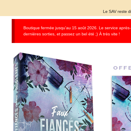
Le SAV reste di
Boutique fermée jusqu'au 15 août 2026. Le service après-ve
dernières sorties, et passez un bel été ;) À très vite !