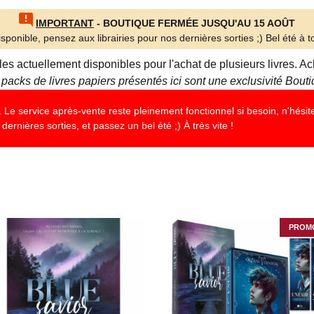
IMPORTANT
- BOUTIQUE FERMÉE JUSQU'AU 15 AOÛT
sponible, pensez aux librairies pour nos dernières sorties ;) Bel été à to
lles actuellement disponibles pour l'achat de plusieurs livres.
 packs de livres papiers présentés ici sont une exclusivité Bou
Le service après-vente reste pleinement fonctionnel si besoin, n'hésite
dernières sorties, et passez un bel été ;) À très vite !
PROMO