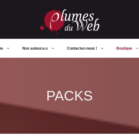
ns
Nos auteur.e.s
Contactez-nous !
Boutique
PACKS