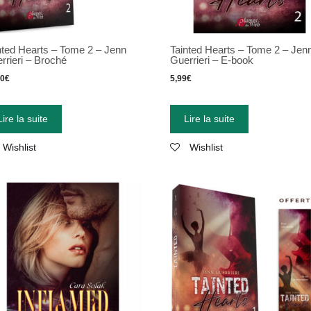
nted Hearts – Tome 2 – Jenn
Tainted Hearts – Tome 2 – Jen
rrieri – Broché
Guerrieri – E-book
90
€
5,99
€
Lire la suite
Lire la suite
Wishlist
Wishlist