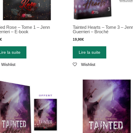
ed Rose – Tome 1 – Jenn
Tainted Hearts – Tome 3 – Jen
rrieri – E-book
Guerrieri – Broché
9
€
19,90
€
Lire la suite
Lire la suite
Wishlist
Wishlist