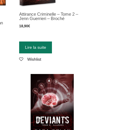
Attirance Criminelle – Tome 2 –
Jenn Guerrieri – Broché
nn
18,90
€
Lire la suite
Wishlist