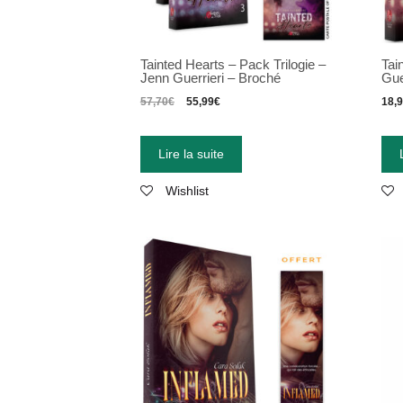
Tainted Hearts – Pack Trilogie –
Tai
Jenn Guerrieri – Broché
Gue
57,70
€
55,99
€
18,
Lire la suite
Wishlist