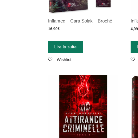
Inflamed – Cara Solak – Broché
Inf
16,90
€
4,9
Lire la suite
Wishlist