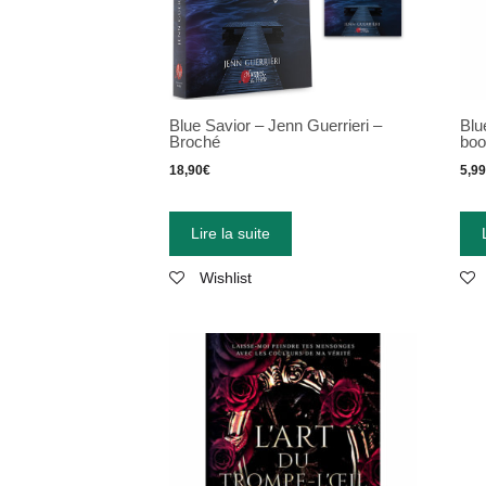
Blue Savior – Jenn Guerrieri –
Blu
Broché
bo
18,90
€
5,9
Lire la suite
Wishlist