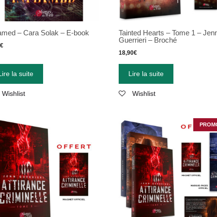
lamed – Cara Solak – E-book
Tainted Hearts – Tome 1 – Jen
Guerrieri – Broché
9
€
18,90
€
Lire la suite
Lire la suite
Wishlist
Wishlist
PROMO