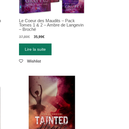
n
Le Coeur des Maudits – Pack
Tomes 1 & 2 – Ambre de Langevin
– Broché
37,80
€
35,99
€
Lire la suite
Wishlist