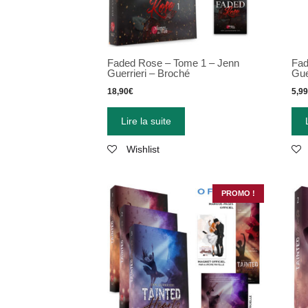
Faded Rose – Tome 1 – Jenn
Fad
Guerrieri – Broché
Gue
18,90
€
5,9
Lire la suite
Wishlist
PROMO !