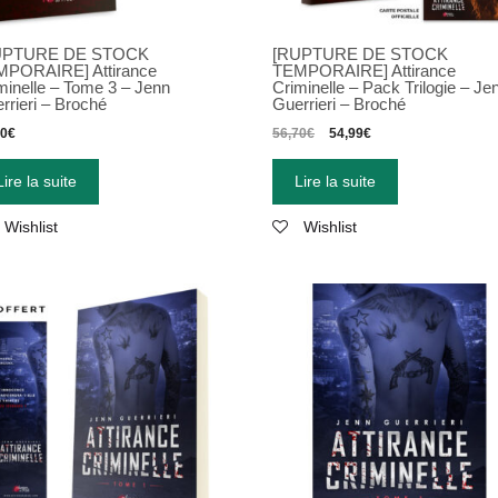
UPTURE DE STOCK
[RUPTURE DE STOCK
PORAIRE] Attirance
TEMPORAIRE] Attirance
minelle – Tome 3 – Jenn
Criminelle – Pack Trilogie – Je
rrieri – Broché
Guerrieri – Broché
90
€
56,70
€
54,99
€
Lire la suite
Lire la suite
Wishlist
Wishlist