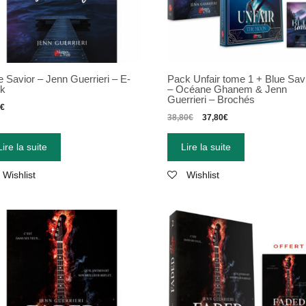
e Savior – Jenn Guerrieri – E-
Pack Unfair tome 1 + Blue Sav
ok
– Océane Ghanem & Jenn
Guerrieri – Brochés
9
€
38,80
€
37,80
€
Lire la suite
Lire la suite
Wishlist
Wishlist