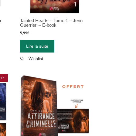
n
Tainted Hearts – Tome 1 – Jenn
Guerrieri – E-book
5,99
€
Lire la suite
Wishlist
 !