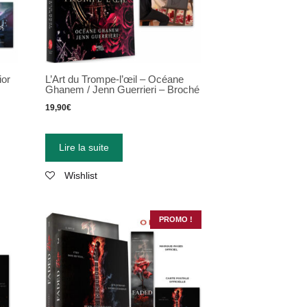
ior
L’Art du Trompe-l’œil – Océane
Ghanem / Jenn Guerrieri – Broché
19,90
€
Lire la suite
Wishlist
PROMO !