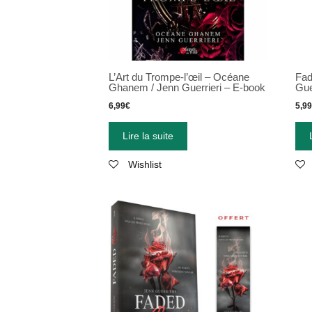
L’Art du Trompe-l’œil – Océane
Fad
Ghanem / Jenn Guerrieri – E-book
Gue
6,99
€
5,9
Lire la suite
Wishlist