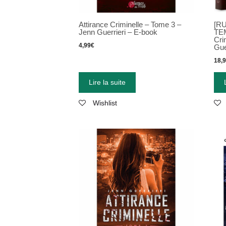
Attirance Criminelle – Tome 3 –
[R
Jenn Guerrieri – E-book
TEM
Cri
4,99
€
Gue
18,
Lire la suite
Wishlist