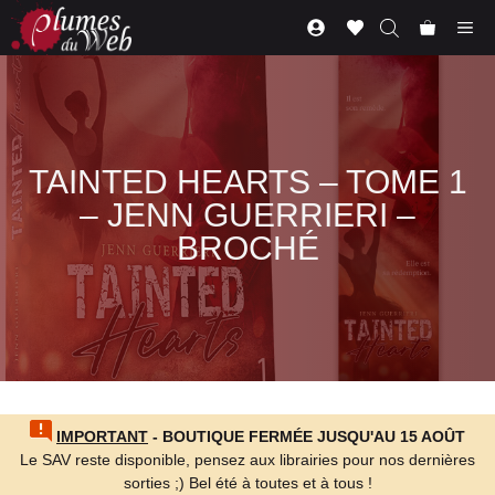
Aller
Me
au
contenu
TAINTED HEARTS – TOME 1
– JENN GUERRIERI –
BROCHÉ
IMPORTANT
- BOUTIQUE FERMÉE JUSQU'AU 15 AOÛT
Le SAV reste disponible, pensez aux librairies pour nos dernières
sorties ;) Bel été à toutes et à tous !