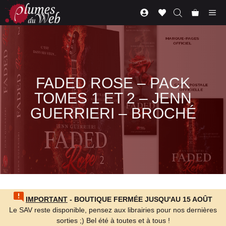
Aller
Me
au
contenu
FADED ROSE – PACK
TOMES 1 ET 2 – JENN
GUERRIERI – BROCHÉ
IMPORTANT
- BOUTIQUE FERMÉE JUSQU'AU 15 AOÛT
Le SAV reste disponible, pensez aux librairies pour nos dernières
sorties ;) Bel été à toutes et à tous !