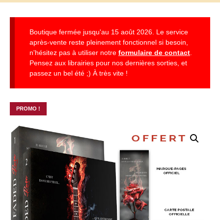
Boutique fermée jusqu'au 15 août 2026. Le service
après-vente reste pleinement fonctionnel si besoin,
n'hésitez pas à utiliser notre
formulaire de contact
.
Pensez aux librairies pour nos dernières sorties, et
passez un bel été ;) À très vite !
PROMO !