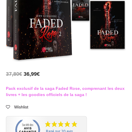
37,80
€
36,99
€
Pack exclusif de la saga Faded Rose, comprenant les deux
livres + les goodies officiels de la saga !
Wishlist
Basé sur 20 avis