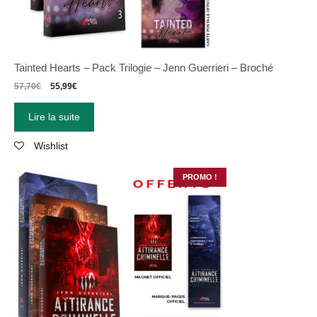
Tainted Hearts – Pack Trilogie – Jenn Guerrieri – Broché
57,70
€
55,99
€
Lire la suite
Wishlist
PROMO !