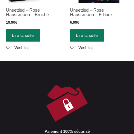
Unsettled – Rose
Unsettled – Rose
Haussmann – Broché
Haussmann – E-book
19,90
€
6,99
€
Lire la suite
Lire la suite
Wishlist
Wishlist
Paiement 100% sécurisé