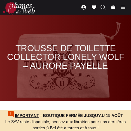
Aller
Me
au
contenu
TROUSSE DE TOILETTE
COLLECTOR LONELY WOLF
– AURORE PAYELLE
IMPORTANT
- BOUTIQUE FERMÉE JUSQU'AU 15 AOÛT
Le SAV reste disponible, pensez aux librairies pour nos dernières
sorties ;) Bel été à toutes et à tous !