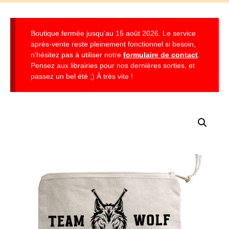
Boutique fermée jusqu'au 15 août 2026. Le service
après-vente reste pleinement fonctionnel si besoin,
n'hésitez pas à utiliser notre
formulaire de contact
.
Pensez aux librairies pour nos dernières sorties, et
passez un bel été ;) À très vite !