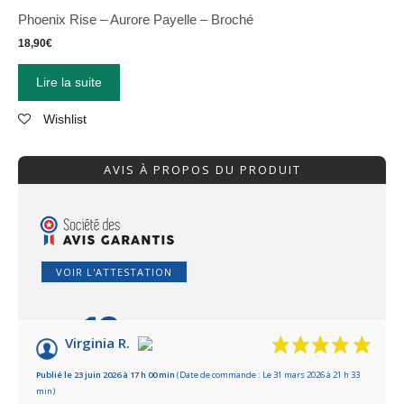
Phoenix Rise – Aurore Payelle – Broché
18,90
€
Lire la suite
Wishlist
AVIS À PROPOS DU PRODUIT
VOIR L'ATTESTATION
10
/10
Virginia R.
Basé sur 11 avis
Publié le 23 juin 2026 à 17 h 00 min
(Date de commande : Le 31 mars 2026 à 21 h 33
min)