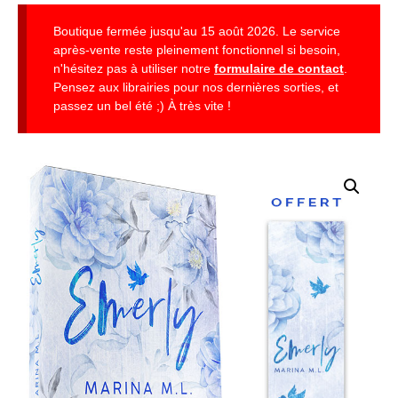
Boutique fermée jusqu'au 15 août 2026. Le service
après-vente reste pleinement fonctionnel si besoin,
n'hésitez pas à utiliser notre
formulaire de contact
.
Pensez aux librairies pour nos dernières sorties, et
passez un bel été ;) À très vite !