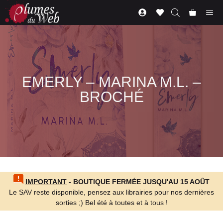
Aller
Me
au
contenu
EMERLY – MARINA M.L. –
BROCHÉ
IMPORTANT
- BOUTIQUE FERMÉE JUSQU'AU 15 AOÛT
Le SAV reste disponible, pensez aux librairies pour nos dernières
sorties ;) Bel été à toutes et à tous !