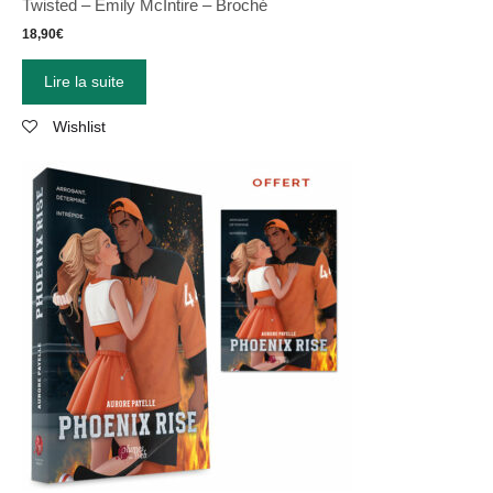
Twisted – Emily McIntire – Broché
18,90
€
Lire la suite
Wishlist