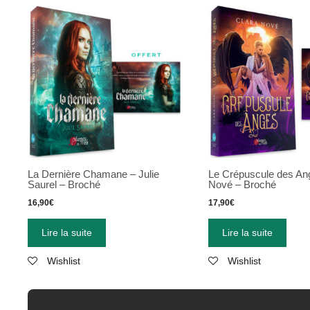
La Dernière Chamane – Julie
Le Crépuscule des An
Saurel – Broché
Nové – Broché
16,90
€
17,90
€
Lire la suite
Lire la suite
Wishlist
Wishlist