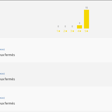
18
3
0
0
0
1★
2★
3★
4★
5★
 min)
yeux fermés
 min)
yeux fermés
 min)
yeux fermés