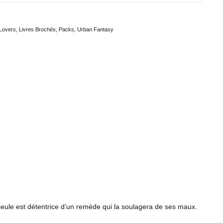
 Lovers
,
Livres Brochés
,
Packs
,
Urban Fantasy
e seule est détentrice d’un remède qui la soulagera de ses maux.