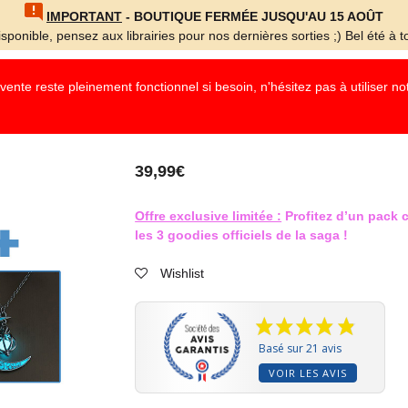
IMPORTANT
- BOUTIQUE FERMÉE JUSQU'AU 15 AOÛT
sponible, pensez aux librairies pour nos dernières sorties ;) Bel été à to
nte reste pleinement fonctionnel si besoin, n'hésitez pas à utiliser n
39,99
€
Offre exclusive limitée :
Profitez d’un pack 
les 3 goodies officiels de la saga !
Wishlist
Basé sur 21 avis
VOIR LES AVIS