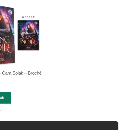
– Cara Solak – Broché
uite
t