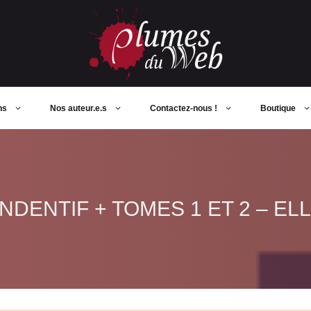
ns
Nos auteur.e.s
Contactez-nous !
Boutique
NDENTIF + TOMES 1 ET 2 – EL