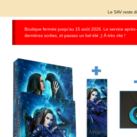
Le SAV reste di
Boutique fermée jusqu'au 15 août 2026. Le service après-ve
dernières sorties, et passez un bel été ;) À très vite !