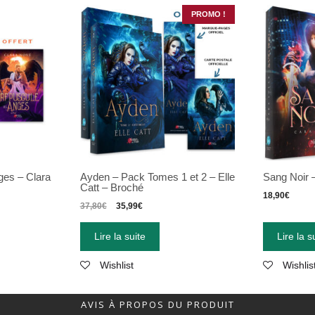
PROMO !
ges – Clara
Ayden – Pack Tomes 1 et 2 – Elle
Sang Noir 
Catt – Broché
18,90
€
37,80
€
35,99
€
Lire la suite
Lire la s
Wishlist
Wishlis
AVIS À PROPOS DU PRODUIT