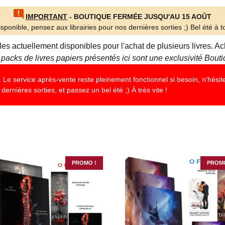
IMPORTANT
- BOUTIQUE FERMÉE JUSQU'AU 15 AOÛT
sponible, pensez aux librairies pour nos dernières sorties ;) Bel été à to
lles actuellement disponibles pour l'achat de plusieurs livres.
 packs de livres papiers présentés ici sont une exclusivité Bou
Le service après-vente reste pleinement fonctionnel si besoin, n'hésite
dernières sorties, et passez un bel été ;) À très vite !
PROMO !
PROMO