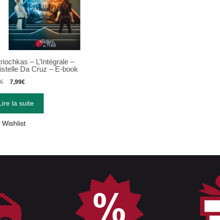
riochkas – L’Intégrale –
istelle Da Cruz – E-book
8
€
7,99
€
Lire la suite
Wishlist