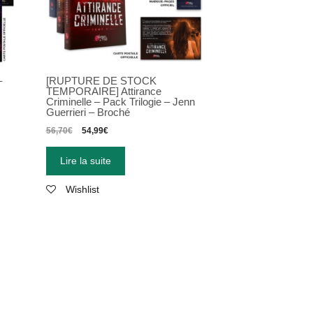
–
[RUPTURE DE STOCK
TEMPORAIRE] Attirance
Criminelle – Pack Trilogie – Jenn
Guerrieri – Broché
56,70
€
54,99
€
Lire la suite
Wishlist