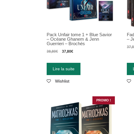
Pack Unfair tome 1 + Blue Savior
Fad
– Océane Ghanem & Jenn
– J
Guerrieri – Brochés
37,
38,80
€
37,80
€
Lire la suite
Wishlist
PROMO !