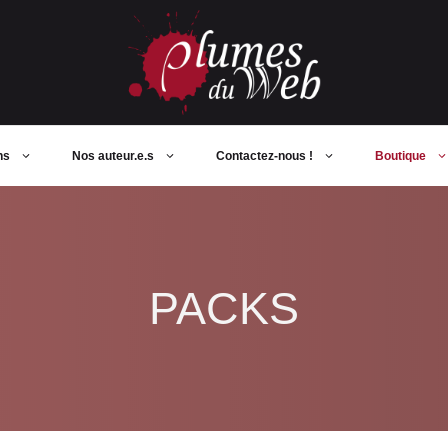
ns
Nos auteur.e.s
Contactez-nous !
Boutique
PACKS