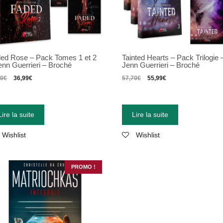
ed Rose – Pack Tomes 1 et 2
Tainted Hearts – Pack Trilogie 
enn Guerrieri – Broché
Jenn Guerrieri – Broché
80
€
36,99
€
57,70
€
55,99
€
Lire la suite
Lire la suite
Wishlist
Wishlist
PROMO !