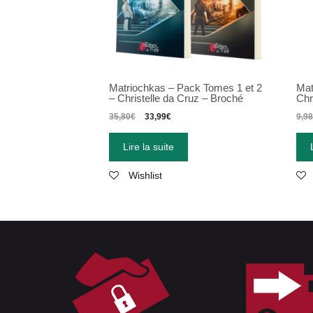
Matriochkas
–
Pack Tomes 1 et 2
Mat
–
Christelle da Cruz
–
Broché
Chr
35,80
€
33,99
€
9,9
Lire la suite
Wishlist