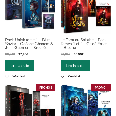
Pack Unfair tome 1 + Blue
Le Tarot du Solstice – Pack
Savior – Océane Ghanem &
Tomes 1 et 2 – Chloé Ernest
Jenn Guerrieri – Brochés
– Broché
38,80
€
37,80
€
37,80
€
36,99
€
Lire la suite
Lire la suite
Wishlist
Wishlist
PROMO !
PROMO !