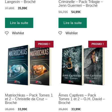
Langevin – Broché
Criminelle – Pack Trilogie –
Jenn Guerrieri – Broché
37,80
€
35,99
€
56,70
€
54,99
€
Lire la suite
Lire la suite
Wishlist
Wishlist
PROMO !
PROMO !
Matriochkas
–
Pack Tomes 1
Âmes Captives – Pack
et 2
–
Christelle da Cruz
–
Tomes 1 et 2 – G.H. David –
Broché
Broché
35,80
€
33,99
€
35,80
€
33,99
€