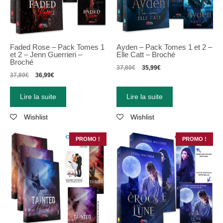
Faded Rose – Pack Tomes 1
Ayden – Pack Tomes 1 et 2 –
et 2 – Jenn Guerrieri –
Elle Catt – Broché
Broché
37,80
€
35,99
€
37,80
€
36,99
€
Lire la suite
Lire la suite
Wishlist
Wishlist
PROMO !
PROMO !