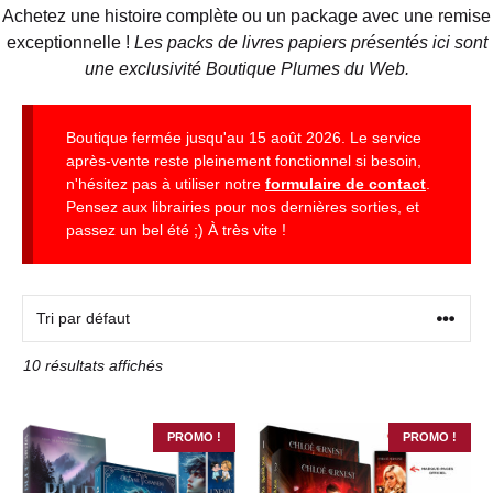
Achetez une histoire complète ou un package avec une remise
exceptionnelle !
Les packs de livres papiers présentés ici sont
une exclusivité Boutique Plumes du Web.
Boutique fermée jusqu'au 15 août 2026. Le service
après-vente reste pleinement fonctionnel si besoin,
n'hésitez pas à utiliser notre
formulaire de contact
.
Pensez aux librairies pour nos dernières sorties, et
passez un bel été ;) À très vite !
10 résultats affichés
PROMO !
PROMO !