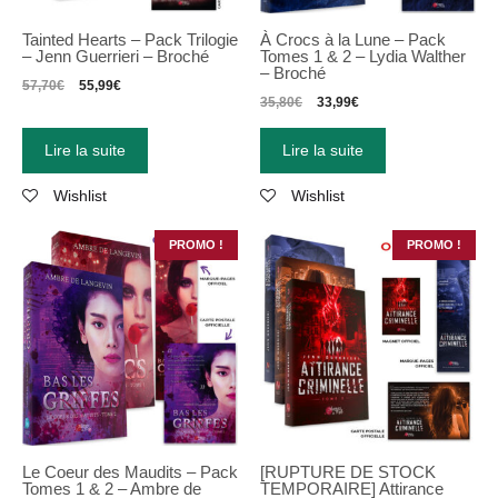
Tainted Hearts – Pack Trilogie
À Crocs à la Lune – Pack
– Jenn Guerrieri – Broché
Tomes 1 & 2 – Lydia Walther
– Broché
57,70
€
55,99
€
35,80
€
33,99
€
Lire la suite
Lire la suite
Wishlist
Wishlist
PROMO !
PROMO !
Le Coeur des Maudits – Pack
[RUPTURE DE STOCK
Tomes 1 & 2 – Ambre de
TEMPORAIRE] Attirance