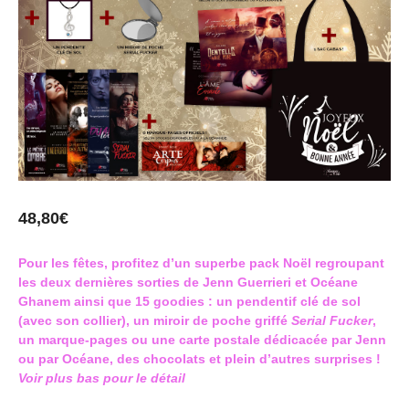
48,80
€
Pour les fêtes, profitez d’un superbe pack Noël regroupant
les deux dernières sorties de Jenn Guerrieri et Océane
Ghanem
ainsi que 15 goodies :
un pendentif clé de sol
(avec son collier),
un miroir de poche griffé
Serial Fucker
,
un marque-pages ou une carte postale dédicacée par Jenn
ou par Océane
,
des chocolats
et plein d’autres surprises !
Voir plus bas pour le détail