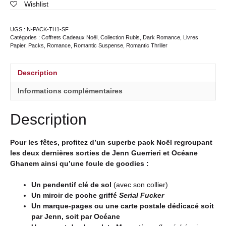
Wishlist
UGS :
N-PACK-TH1-SF
Catégories :
Coffrets Cadeaux Noël
,
Collection Rubis
,
Dark Romance
,
Livres
Papier
,
Packs
,
Romance
,
Romantic Suspense
,
Romantic Thriller
Description
Informations complémentaires
Description
Pour les fêtes, profitez d’un superbe pack Noël regroupant
les deux dernières sorties de Jenn Guerrieri et Océane
Ghanem ainsi qu’une foule de goodies :
Un pendentif clé de sol
(avec son collier)
Un miroir de poche griffé
Serial Fucker
Un marque-pages ou une carte postale dédicacé soit
par Jenn, soit par Océane