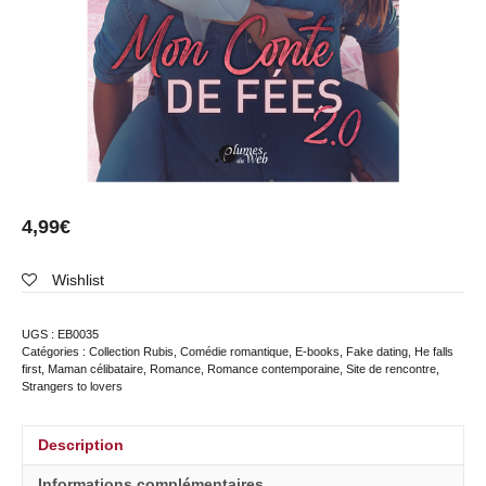
4,99
€
Wishlist
UGS :
EB0035
Catégories :
Collection Rubis
,
Comédie romantique
,
E-books
,
Fake dating
,
He falls
first
,
Maman célibataire
,
Romance
,
Romance contemporaine
,
Site de rencontre
,
Strangers to lovers
Description
Informations complémentaires