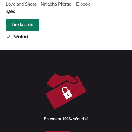
Love and Shoot – Natacha Pilorge – E-book
4,99
€
Lire la suite
Wishlist
Paiement 100% sécurisé