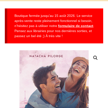
Boutique fermée jusqu'au 15 août 2026. Le service
après-vente reste pleinement fonctionnel si besoin,
n'hésitez pas à utiliser notre
formulaire de contact
.
Pensez aux librairies pour nos dernières sorties, et
passez un bel été ;) À très vite !