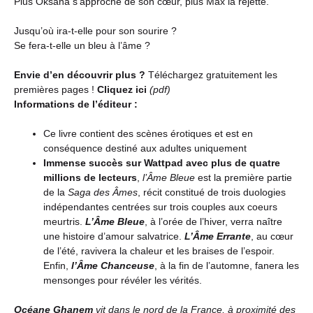
Plus Oksana s’approche de son cœur, plus Max la rejette.
Jusqu’où ira-t-elle pour son sourire ?
Se fera-t-elle un bleu à l’âme ?
Envie d’en découvrir plus ?
Téléchargez gratuitement les
premières pages !
Cliquez ici
(pdf)
Informations de l’éditeur :
Ce livre contient des scènes érotiques et est en
conséquence destiné aux adultes uniquement
Immense succès sur Wattpad avec plus de quatre
millions de lecteurs
,
l’Âme Bleue
est la première partie
de la
Saga des Âmes
, récit constitué de trois duologies
indépendantes centrées sur trois couples aux coeurs
meurtris.
L’Âme Bleue
, à l’orée de l’hiver, verra naître
une histoire d’amour salvatrice.
L’Âme Errante
, au cœur
de l’été, ravivera la chaleur et les braises de l’espoir.
Enfin,
l’Âme Chanceuse
, à la fin de l’automne, fanera les
mensonges pour révéler les vérités.
Océane Ghanem
vit dans le nord de la France, à proximité des