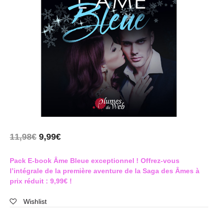
11,98
€
9,99
€
Pack E-book Âme Bleue exceptionnel !
Offrez-vous
l’intégrale de la première aventure de la Saga des Âmes à
prix réduit :
9,99€ !
Wishlist