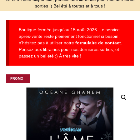
sorties ;) Bel été à toutes et à tous !
Boutique fermée jusqu'au 15 août 2026. Le service
après-vente reste pleinement fonctionnel si besoin,
n'hésitez pas à utiliser notre
formulaire de contact
.
Pensez aux librairies pour nos dernières sorties, et
passez un bel été ;) À très vite !
PROMO !