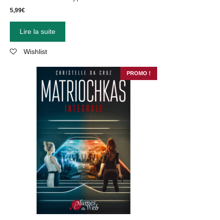
5,99
€
Lire la suite
Wishlist
PROMO !