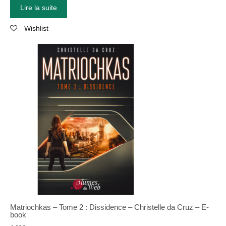
Lire la suite
Wishlist
Matriochkas
–
Tome 2 : Dissidence
–
Christelle da Cruz
–
E-
book