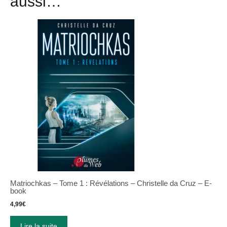
aussi…
Matriochkas
–
Tome 1 : Révélations
–
Christelle da Cruz
–
E-
book
4,99
€
Lire la suite