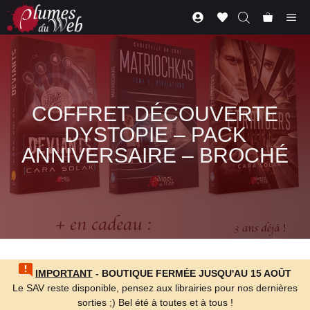
Aller
Me
au
contenu
COFFRET DÉCOUVERTE
DYSTOPIE
–
PACK
ANNIVERSAIRE
–
BROCHÉ
IMPORTANT
- BOUTIQUE FERMÉE JUSQU'AU 15 AOÛT
Le SAV reste disponible, pensez aux librairies pour nos dernières
sorties ;) Bel été à toutes et à tous !