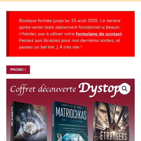
Boutique fermée jusqu'au 15 août 2026. Le service
après-vente reste pleinement fonctionnel si besoin,
n'hésitez pas à utiliser notre
formulaire de contact
.
Pensez aux librairies pour nos dernières sorties, et
passez un bel été ;) À très vite !
PROMO !