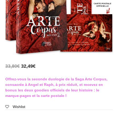
33,80
€
32,49
€
Offrez-vous la seconde duologie de la Saga Arte Corpus,
consacrée à Angel et Raph, à prix réduit, et recevez en
bonus les deux goodies officiels de leur histoire : le
marque-pages et la carte postale !
Wishlist