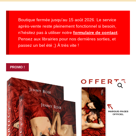
Boutique fermée jusqu'au 15 août 2026. Le service
après-vente reste pleinement fonctionnel si besoin,
n'hésitez pas à utiliser notre
formulaire de contact
.
Pensez aux librairies pour nos dernières sorties, et
passez un bel été ;) À très vite !
PROMO !