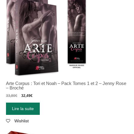
Arte Corpus : Tori et Noah – Pack Tomes 1 et 2 – Jenny Rose
– Broché
33,80
€
32,49
€
Lire la suite
Wishlist