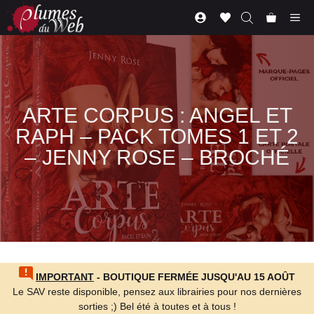
Aller
Me
au
contenu
ARTE CORPUS : ANGEL ET
RAPH – PACK TOMES 1 ET 2
– JENNY ROSE – BROCHÉ
IMPORTANT
- BOUTIQUE FERMÉE JUSQU'AU 15 AOÛT
Le SAV reste disponible, pensez aux librairies pour nos dernières
sorties ;) Bel été à toutes et à tous !