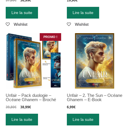
37,80
€
36,99
€
19,90
€
Lire la suite
Lire la suite
Wishlist
Wishlist
PROMO !
Unfair – Pack duologie –
Unfair – 2. The Sun – Océane
Océane Ghanem – Broché
Ghanem – E-Book
39,80
€
38,99
€
6,99
€
Lire la suite
Lire la suite