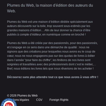
Plumes du Web, la maison d'édition des auteurs du
Web.
Plumes du Web est une maison d’édition dédiée spécialement aux
auteurs découverts sur la toile, trop souvent sous-estimés par les
grandes maisons d’édition… Afin de leur donner la chance d’être
publiés à compte d’éditeur, en numérique comme en broché !
Plumes du Web a été créée par des passionnés, pour des passionnés,
et s’engage en ce sens dans une démarche de qualité : nous ne
signons que des créations pour lesquelles nous avons eu le coup de
cœur, nous ne nous engageons pas sur des quotas de livres à éditer
dans l’année “pour faire du chiffre”, les finitions de nos livres sont
soignées et travaillées avec des professionnels dont c’est le métier,…
Bref, nous éditons les livres tels que nous rêverions de les acheter !
Découvrez sans plus attendre tout ce que nous avons à vous offrir !
© 2026 Plumes du Web
Mentions légales
CGV
Foreign Rights
Article ajouté au panier
9.9
/10