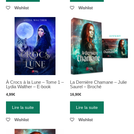
Wishlist
Wishlist
À Crocs à la Lune – Tome 1 –
La Dernière Chamane – Julie
Lydia Walther – E-book
Saurel – Broché
4,99
€
16,90
€
Lire la suite
Lire la suite
Wishlist
Wishlist