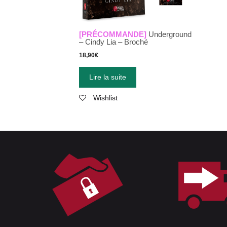
[PRÉCOMMANDE]
Underground
– Cindy Lia – Broché
18,90
€
Lire la suite
Wishlist