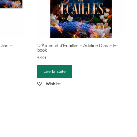
 Dias –
D’Âmes et d’Écailles – Adeline Dias – E-
book
5,99
€
Lire la suite
Wishlist