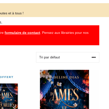
utes et à tous !
e.
otre
formulaire de contact
. Pensez aux librairies pour nos