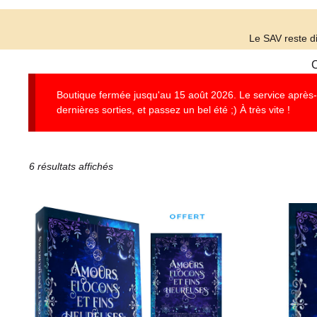
Le SAV reste di
C
Boutique fermée jusqu'au 15 août 2026. Le service après-ve
dernières sorties, et passez un bel été ;) À très vite !
6 résultats affichés