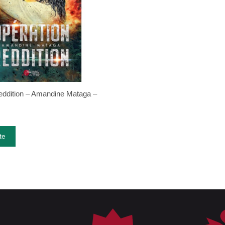
eddition – Amandine Mataga –
te