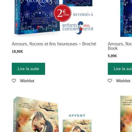
Amours, flocons et fins heureuses – Broché
Amours, floc
Book
18,90
€
5,99
€
Lire la suite
Lire la sui
Wishlist
Wishlist