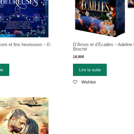
ons et fins heureuses – E-
D’Âmes et d’Écailles – Adeline
Broché
18,90
€
te
Lire la suite
Wishlist