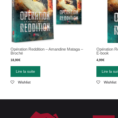
Opération Reddition – Amandine Mataga –
Opération R
Broché
E-book
18,90
€
4,99
€
Lire la suite
Lire la sui
Wishlist
Wishlist