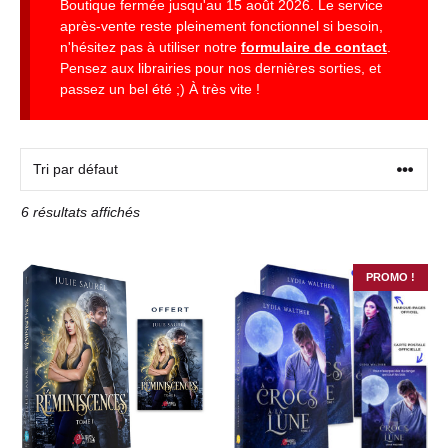
Boutique fermée jusqu'au 15 août 2026. Le service
après-vente reste pleinement fonctionnel si besoin,
n'hésitez pas à utiliser notre
formulaire de contact
.
Pensez aux librairies pour nos dernières sorties, et
passez un bel été ;) À très vite !
6 résultats affichés
PROMO !