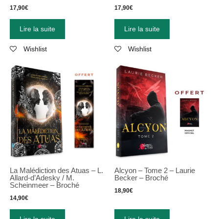
17,90
€
17,90
€
Lire la suite
Lire la suite
Wishlist
Wishlist
La Malédiction des Atuas – L.
Alcyon
–
Tome 2
–
Laurie
Allard-d’Adesky / M.
Becker
–
Broché
Scheinmeer – Broché
18,90
€
14,90
€