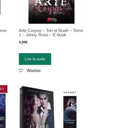
Tome
Arte Corpus – Tori et Noah – Tome
1 – Jenny Rose – E-book
4,99
€
Lire la suite
Wishlist
 !