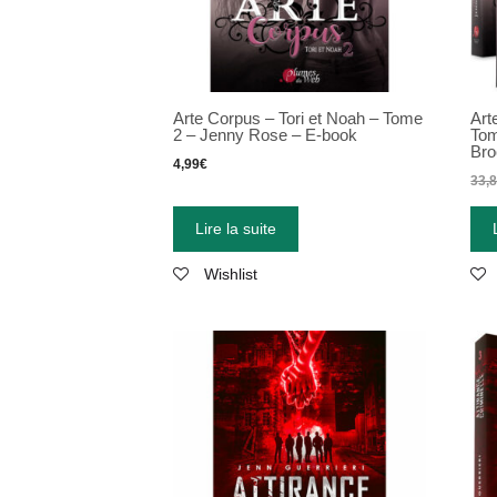
Arte Corpus – Tori et Noah – Tome
Art
2 – Jenny Rose – E-book
Tom
Bro
4,99
€
33,
Lire la suite
Wishlist