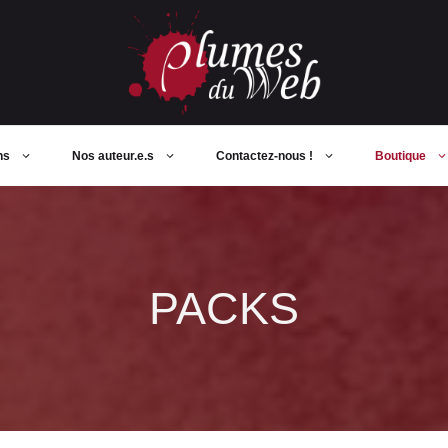
ns
Nos auteur.e.s
Contactez-nous !
Boutique
PACKS