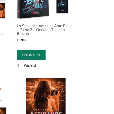
La Saga des Âmes : L’Âme Bleue
– Tome 2 – Océane Ghanem –
nn
Broché
18,90
€
Lire la suite
Wishlist