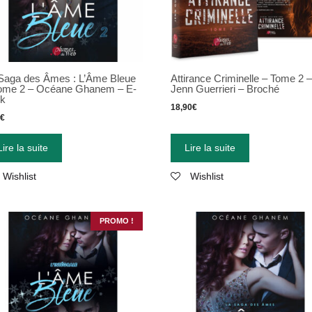
Saga des Âmes : L’Âme Bleue
Attirance Criminelle – Tome 2 
ome 2 – Océane Ghanem – E-
Jenn Guerrieri – Broché
ok
18,90
€
9
€
Lire la suite
Lire la suite
Wishlist
Wishlist
PROMO !