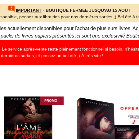
IMPORTANT
- BOUTIQUE FERMÉE JUSQU'AU 15 AOÛT
sponible, pensez aux librairies pour nos dernières sorties ;) Bel été à to
lles actuellement disponibles pour l'achat de plusieurs livres.
 packs de livres papiers présentés ici sont une exclusivité Bou
Le service après-vente reste pleinement fonctionnel si besoin, n'hésite
dernières sorties, et passez un bel été ;) À très vite !
PROMO !