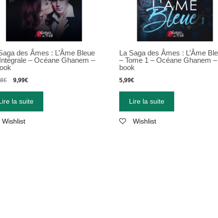
Saga des Âmes : L’Âme Bleue
La Saga des Âmes : L’Âme Bl
’Intégrale
–
Océane Ghanem
–
– Tome 1 – Océane Ghanem –
ook
book
98
€
9,99
€
5,99
€
Lire la suite
Lire la suite
Wishlist
Wishlist