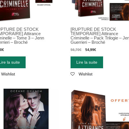
UPTURE DE STOCK
[RUPTURE DE STOCK
PORAIRE] Attirance
TEMPORAIRE] Attirance
minelle – Tome 3 – Jenn
Criminelle – Pack Trilogie – Je
rrieri – Broché
Guerrieri – Broché
90
€
56,70
€
54,99
€
Lire la suite
Lire la suite
Wishlist
Wishlist