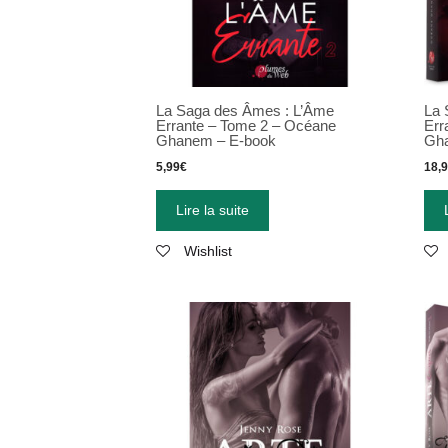
La Saga des Âmes : L’Âme
La 
Errante – Tome 2 – Océane
Err
Ghanem – E-book
Gh
5,99
€
18,
Lire la suite
Wishlist