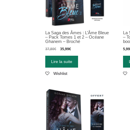
La Saga des Âmes : L’Âme Bleue
La 
– Pack Tomes 1 et 2 – Océane
– T
Ghanem – Broché
bo
37,80
€
35,99
€
5,9
Lire la suite
Wishlist