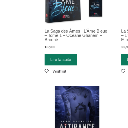
La Saga des Âmes : L’Âme Bleue
La 
– Tome 1 – Océane Ghanem –
–
L
Broché
E-b
18,90
€
11,
Lire la suite
Wishlist