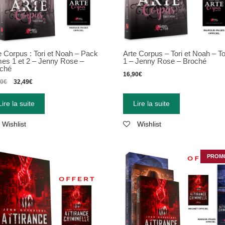
e Corpus : Tori et Noah – Pack
Arte Corpus – Tori et Noah – 
es 1 et 2 – Jenny Rose –
1 – Jenny Rose – Broché
ché
16,90
€
80
€
32,49
€
Lire la suite
Lire la suite
Wishlist
Wishlist
PROMO