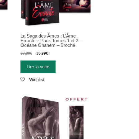
La Saga des Âmes : L’Âme
Errante – Pack Tomes 1 et 2 –
Océane Ghanem – Broché
37,80
€
35,99
€
Lire la suite
Wishlist