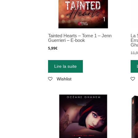
Tainted Hearts – Tome 1 – Jenn
La 
Guerrieri – E-book
Err
Gh
5,99
€
11,
Lire la suite
Wishlist