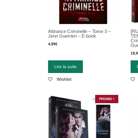
Attirance Criminelle – Tome 3 –
[R
Jenn Guerrieri – E-book
TEM
Cri
4,99
€
Gue
18,
Lire la suite
Wishlist
PROMO !