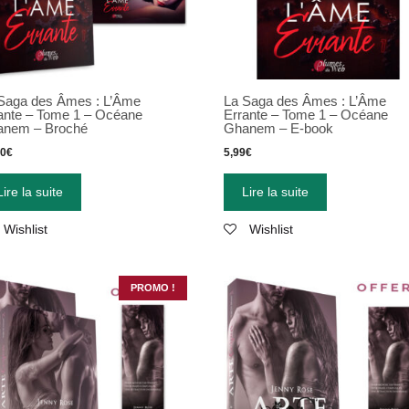
Saga des Âmes : L’Âme
La Saga des Âmes : L’Âme
ante – Tome 1 – Océane
Errante – Tome 1 – Océane
anem – Broché
Ghanem – E-book
90
€
5,99
€
Lire la suite
Lire la suite
Wishlist
Wishlist
PROMO !