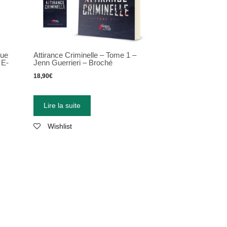
eue
Attirance Criminelle – Tome 1 –
 E-
Jenn Guerrieri – Broché
18,90
€
Lire la suite
Wishlist