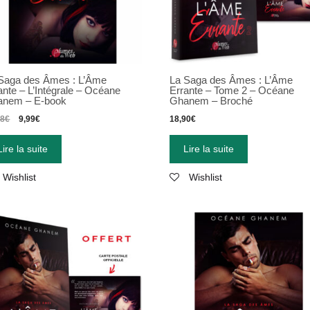
Saga des Âmes : L’Âme
La Saga des Âmes : L’Âme
ante – L’Intégrale – Océane
Errante – Tome 2 – Océane
anem – E-book
Ghanem – Broché
98
€
9,99
€
18,90
€
Lire la suite
Lire la suite
Wishlist
Wishlist