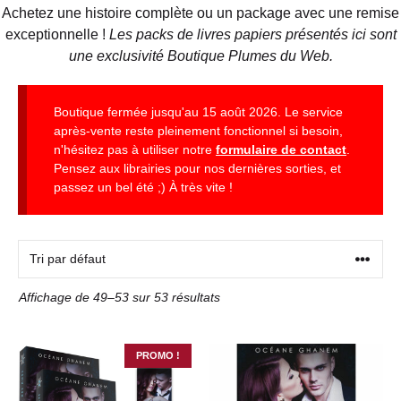
Achetez une histoire complète ou un package avec une remise
exceptionnelle !
Les packs de livres papiers présentés ici sont
une exclusivité Boutique Plumes du Web.
Boutique fermée jusqu'au 15 août 2026. Le service
après-vente reste pleinement fonctionnel si besoin,
n'hésitez pas à utiliser notre
formulaire de contact
.
Pensez aux librairies pour nos dernières sorties, et
passez un bel été ;) À très vite !
Affichage de 49–53 sur 53 résultats
PROMO !