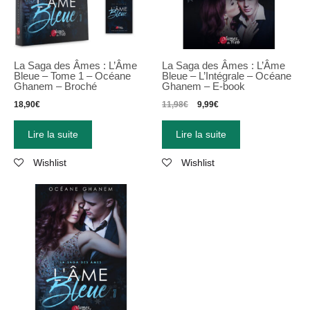
La Saga des Âmes : L’Âme
La Saga des Âmes : L’Âme
Bleue – Tome 1 – Océane
Bleue
–
L’Intégrale
–
Océane
Ghanem – Broché
Ghanem
–
E-book
18,90
€
11,98
€
9,99
€
Lire la suite
Lire la suite
Wishlist
Wishlist