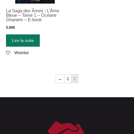
La Saga des Âmes : L’Âme
Bleue – Tome 1 – Océane
Ghanem – E-book
5,99
€
Lire la suite
Wishlist
←
1
2