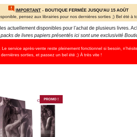
IMPORTANT
- BOUTIQUE FERMÉE JUSQU'AU 15 AOÛT
sponible, pensez aux librairies pour nos dernières sorties ;) Bel été à to
lles actuellement disponibles pour l'achat de plusieurs livres.
 packs de livres papiers présentés ici sont une exclusivité Bou
Le service après-vente reste pleinement fonctionnel si besoin, n'hésite
dernières sorties, et passez un bel été ;) À très vite !
PROMO !