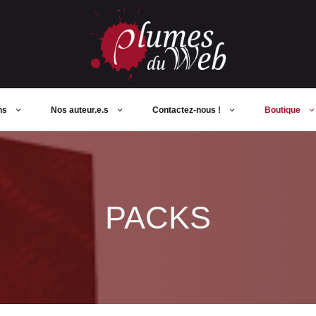
ns
Nos auteur.e.s
Contactez-nous !
Boutique
PACKS