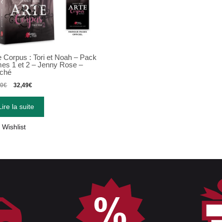
e Corpus : Tori et Noah – Pack
es 1 et 2 – Jenny Rose –
ché
80
€
32,49
€
Lire la suite
Wishlist