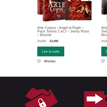
Arte Corpus : Angel et Raph –
Art
Pack Tomes 1 et 2 – Jenny Rose
Tom
– Broché
Bro
33,80
€
32,49
€
33,
Lire la suite
Wishlist