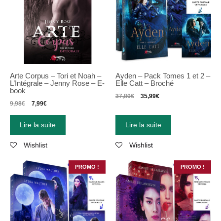
Arte Corpus – Tori et Noah –
Ayden – Pack Tomes 1 et 2 –
L’Intégrale – Jenny Rose – E-
Elle Catt – Broché
book
37,80
€
35,99
€
9,98
€
7,99
€
Lire la suite
Lire la suite
Wishlist
Wishlist
PROMO !
PROMO !