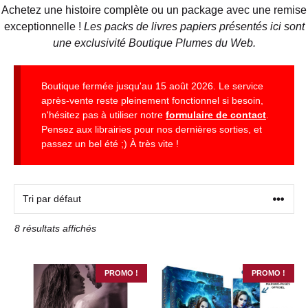
Achetez une histoire complète ou un package avec une remise
exceptionnelle !
Les packs de livres papiers présentés ici sont
une exclusivité Boutique Plumes du Web.
Boutique fermée jusqu'au 15 août 2026. Le service
après-vente reste pleinement fonctionnel si besoin,
n'hésitez pas à utiliser notre
formulaire de contact
.
Pensez aux librairies pour nos dernières sorties, et
passez un bel été ;) À très vite !
8 résultats affichés
PROMO !
PROMO !