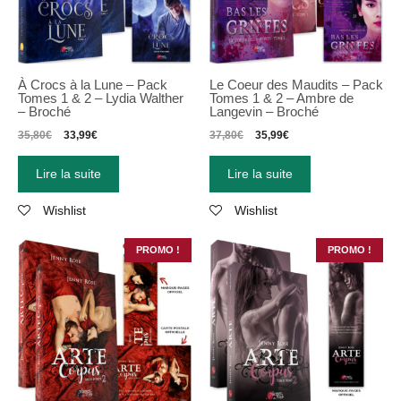
À Crocs à la Lune – Pack
Le Coeur des Maudits – Pack
Tomes 1 & 2 – Lydia Walther
Tomes 1 & 2 – Ambre de
– Broché
Langevin – Broché
35,80
€
33,99
€
37,80
€
35,99
€
Lire la suite
Lire la suite
Wishlist
Wishlist
PROMO !
PROMO !