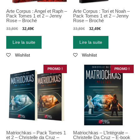
Arte Corpus : Angel et Raph –
Arte Corpus : Tori et Noah –
Pack Tomes 1 et 2 – Jenny
Pack Tomes 1 et 2 – Jenny
Rose – Broché
Rose – Broché
33,80
€
32,49
€
33,80
€
32,49
€
Lire la suite
Lire la suite
Wishlist
Wishlist
PROMO !
PROMO !
Matriochkas
–
Pack Tomes 1
Matriochkas – L’Intégrale –
et 2
–
Christelle da Cruz
–
Christelle Da Cruz – E-book