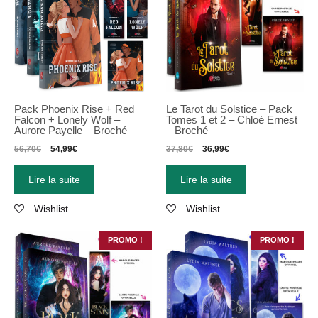
Pack Phoenix Rise + Red
Le Tarot du Solstice – Pack
Falcon + Lonely Wolf –
Tomes 1 et 2 – Chloé Ernest
Aurore Payelle – Broché
– Broché
56,70
€
54,99
€
37,80
€
36,99
€
Lire la suite
Lire la suite
Wishlist
Wishlist
PROMO !
PROMO !