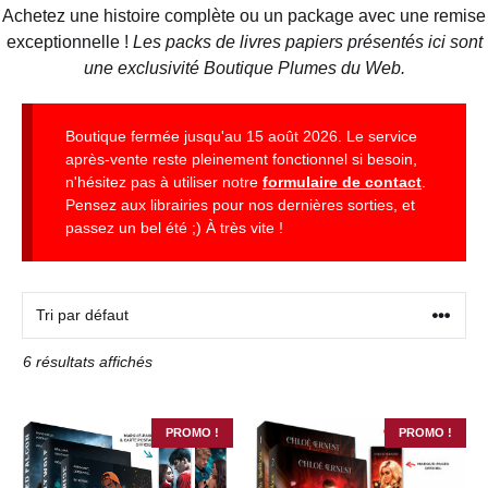
Achetez une histoire complète ou un package avec une remise
exceptionnelle !
Les packs de livres papiers présentés ici sont
une exclusivité Boutique Plumes du Web.
Boutique fermée jusqu'au 15 août 2026. Le service
après-vente reste pleinement fonctionnel si besoin,
n'hésitez pas à utiliser notre
formulaire de contact
.
Pensez aux librairies pour nos dernières sorties, et
passez un bel été ;) À très vite !
6 résultats affichés
PROMO !
PROMO !