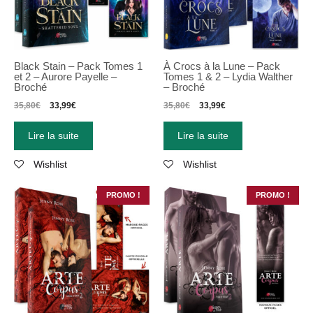
Black Stain – Pack Tomes 1
À Crocs à la Lune – Pack
et 2 – Aurore Payelle –
Tomes 1 & 2 – Lydia Walther
Broché
– Broché
35,80
€
33,99
€
35,80
€
33,99
€
Lire la suite
Lire la suite
Wishlist
Wishlist
PROMO !
PROMO !