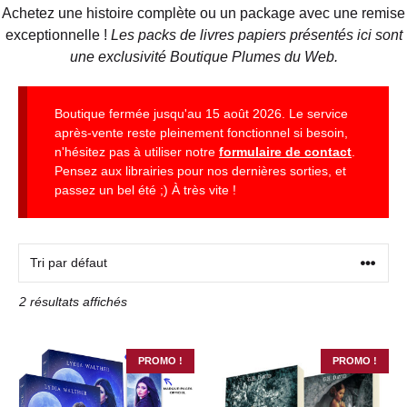
Achetez une histoire complète ou un package avec une remise
exceptionnelle !
Les packs de livres papiers présentés ici sont
une exclusivité Boutique Plumes du Web.
Boutique fermée jusqu'au 15 août 2026. Le service
après-vente reste pleinement fonctionnel si besoin,
n'hésitez pas à utiliser notre
formulaire de contact
.
Pensez aux librairies pour nos dernières sorties, et
passez un bel été ;) À très vite !
2 résultats affichés
PROMO !
PROMO !