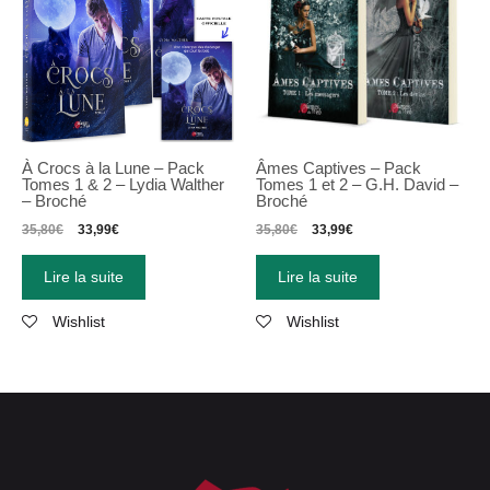
À Crocs à la Lune – Pack
Âmes Captives – Pack
Tomes 1 & 2 – Lydia Walther
Tomes 1 et 2 – G.H. David –
– Broché
Broché
35,80
€
33,99
€
35,80
€
33,99
€
Lire la suite
Lire la suite
Wishlist
Wishlist