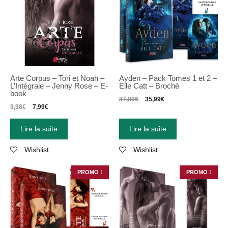
Arte Corpus – Tori et Noah –
Ayden – Pack Tomes 1 et 2 –
L’Intégrale – Jenny Rose – E-
Elle Catt – Broché
book
37,80
€
35,99
€
9,98
€
7,99
€
Lire la suite
Lire la suite
Wishlist
Wishlist
PROMO !
PROMO !