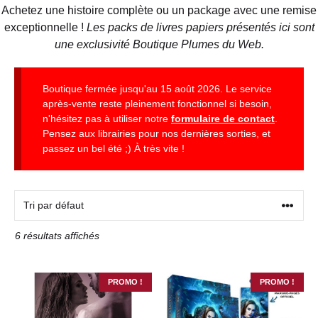
Achetez une histoire complète ou un package avec une remise
exceptionnelle !
Les packs de livres papiers présentés ici sont
une exclusivité Boutique Plumes du Web.
Boutique fermée jusqu'au 15 août 2026. Le service
après-vente reste pleinement fonctionnel si besoin,
n'hésitez pas à utiliser notre
formulaire de contact
.
Pensez aux librairies pour nos dernières sorties, et
passez un bel été ;) À très vite !
6 résultats affichés
PROMO !
PROMO !