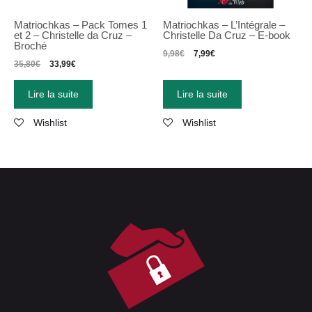
Matriochkas
–
Pack Tomes 1
Matriochkas – L’Intégrale –
et 2
–
Christelle da Cruz
–
Christelle Da Cruz – E-book
Broché
9,98
€
7,99
€
35,80
€
33,99
€
Lire la suite
Lire la suite
Wishlist
Wishlist