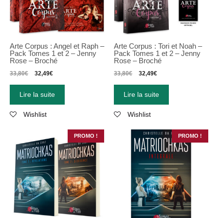
Arte Corpus : Angel et Raph –
Arte Corpus : Tori et Noah –
Pack Tomes 1 et 2 – Jenny
Pack Tomes 1 et 2 – Jenny
Rose – Broché
Rose – Broché
33,80
€
32,49
€
33,80
€
32,49
€
Lire la suite
Lire la suite
Wishlist
Wishlist
PROMO !
PROMO !