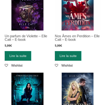
Un parfum de Violette – Elle
Nos Âmes en Perdition – Elle
Catt – E-book
Catt – E-book
5,99
€
5,99
€
Lire la suite
Lire la suite
Wishlist
Wishlist