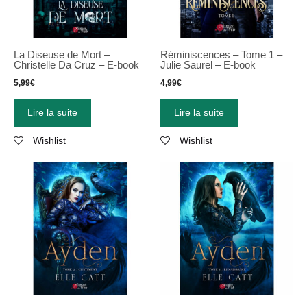
La Diseuse de Mort –
Réminiscences – Tome 1 –
Christelle Da Cruz – E-book
Julie Saurel – E-book
5,99
€
4,99
€
Lire la suite
Lire la suite
Wishlist
Wishlist