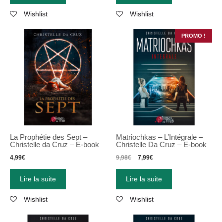
Wishlist
Wishlist
PROMO !
La Prophétie des Sept
–
Matriochkas – L’Intégrale –
Christelle da Cruz
–
E-book
Christelle Da Cruz – E-book
4,99
€
9,98
€
7,99
€
Lire la suite
Lire la suite
Wishlist
Wishlist