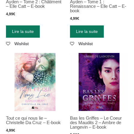
Ayden – Tome 2 : Châtiment
Ayden – Tome 1 :
– Elle Catt – E-book
Renaissance – Elle Catt – E-
book
4,99
€
4,99
€
Lire la suite
Lire la suite
Wishlist
Wishlist
Tout ce qui nous lie –
Bas les Griffes – Le Coeur
Christelle Da Cruz – E-book
des Maudits 2 – Ambre de
Langevin – E-book
4,99
€