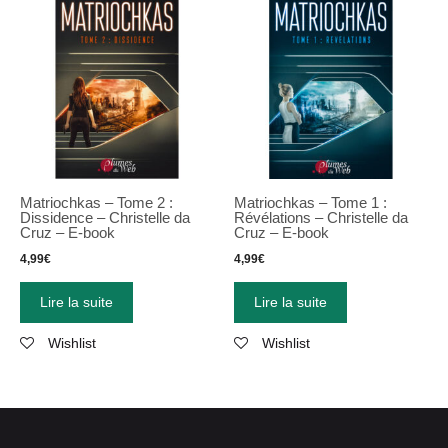
Matriochkas
–
Tome 2 :
Matriochkas
–
Tome 1 :
Dissidence
–
Christelle da
Révélations
–
Christelle da
Cruz
–
E-book
Cruz
–
E-book
4,99
€
4,99
€
Lire la suite
Lire la suite
Wishlist
Wishlist