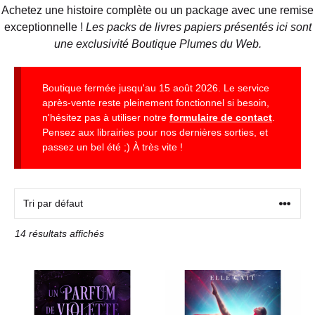
Achetez une histoire complète ou un package avec une remise
exceptionnelle !
Les packs de livres papiers présentés ici sont
une exclusivité Boutique Plumes du Web.
Boutique fermée jusqu'au 15 août 2026. Le service
après-vente reste pleinement fonctionnel si besoin,
n'hésitez pas à utiliser notre
formulaire de contact
.
Pensez aux librairies pour nos dernières sorties, et
passez un bel été ;) À très vite !
14 résultats affichés