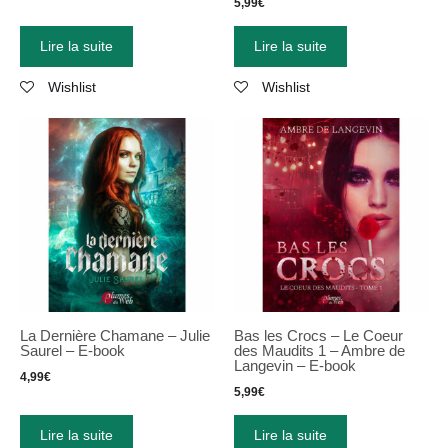
5,99
€
Lire la suite
Lire la suite
Wishlist
Wishlist
La Dernière Chamane – Julie
Bas les Crocs – Le Coeur
Saurel – E-book
des Maudits 1 – Ambre de
Langevin – E-book
4,99
€
5,99
€
Lire la suite
Lire la suite