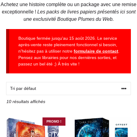
Achetez une histoire complète ou un package avec une remise
exceptionnelle !
Les packs de livres papiers présentés ici sont
une exclusivité Boutique Plumes du Web.
Boutique fermée jusqu'au 15 août 2026. Le service
après-vente reste pleinement fonctionnel si besoin,
n'hésitez pas à utiliser notre
formulaire de contact
.
Pensez aux librairies pour nos dernières sorties, et
passez un bel été ;) À très vite !
10 résultats affichés
PROMO !