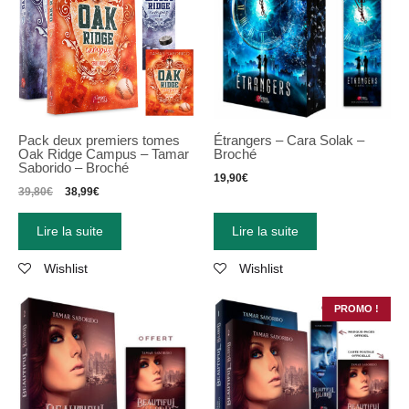
Pack deux premiers tomes
Étrangers – Cara Solak –
Oak Ridge Campus – Tamar
Broché
Saborido – Broché
19,90
€
39,80
€
38,99
€
Lire la suite
Lire la suite
Wishlist
Wishlist
PROMO !