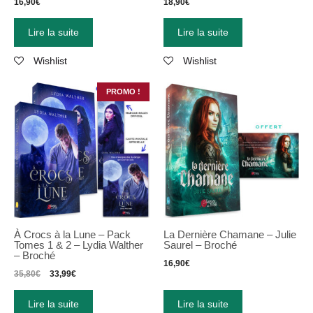
16,90
€
18,90
€
Lire la suite
Lire la suite
Wishlist
Wishlist
PROMO !
À Crocs à la Lune – Pack
La Dernière Chamane – Julie
Tomes 1 & 2 – Lydia Walther
Saurel – Broché
– Broché
16,90
€
35,80
€
33,99
€
Lire la suite
Lire la suite