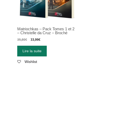
Matriochkas
–
Pack Tomes 1 et 2
–
Christelle da Cruz
–
Broché
35,80
€
33,99
€
Lire la suite
Wishlist