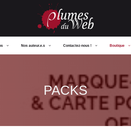
ns
Nos auteur.e.s
Contactez-nous !
Boutique
PACKS