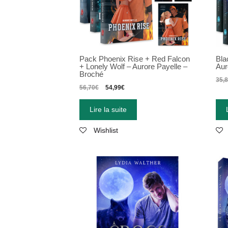
Pack Phoenix Rise + Red Falcon
Bla
+ Lonely Wolf – Aurore Payelle –
Aur
Broché
35,
56,70
€
54,99
€
Lire la suite
Wishlist