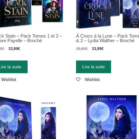
ck Stain – Pack Tomes 1 et 2 –
À Crocs à la Lune – Pack Tom
ore Payelle – Broché
& 2 – Lydia Walther – Broché
80
€
33,99
€
35,80
€
33,99
€
Lire la suite
Lire la suite
Wishlist
Wishlist