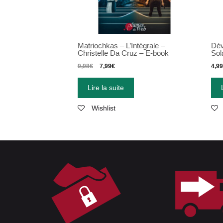
Matriochkas – L’Intégrale –
Dév
Christelle Da Cruz – E-book
Sol
9,98
€
7,99
€
4,9
Lire la suite
Wishlist