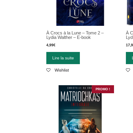
À Crocs à la Lune – Tome 2 –
À C
Lydia Walther – E-book
Lyd
4,99
€
17,
Lire la suite
Wishlist
PROMO !