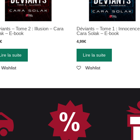
iants – Tome 2 : Illusion – Cara
Déviants – Tome 1 : Innocence
ak – E-book
Cara Solak – E-book
9
€
4,99
€
Lire la suite
Lire la suite
Wishlist
Wishlist