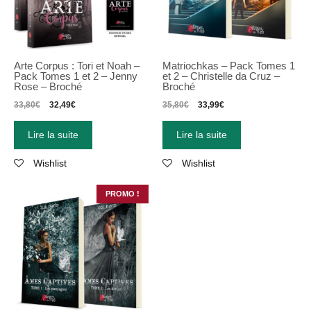
Arte Corpus : Tori et Noah –
Matriochkas
–
Pack Tomes 1
Pack Tomes 1 et 2 – Jenny
et 2
–
Christelle da Cruz
–
Rose – Broché
Broché
33,80
€
32,49
€
35,80
€
33,99
€
Lire la suite
Lire la suite
Wishlist
Wishlist
PROMO !