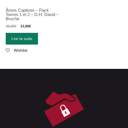
Âmes Captives – Pack
Tomes 1 et 2 – G.H. David –
Broché
35,80
€
33,99
€
Lire la suite
Wishlist