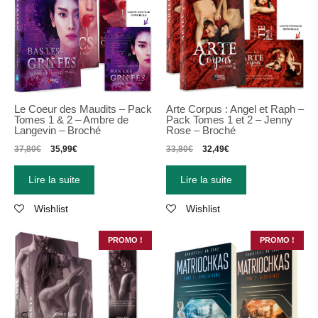
Le Coeur des Maudits – Pack
Arte Corpus : Angel et Raph –
Tomes 1 & 2 – Ambre de
Pack Tomes 1 et 2 – Jenny
Langevin – Broché
Rose – Broché
37,80
€
35,99
€
33,80
€
32,49
€
Lire la suite
Lire la suite
Wishlist
Wishlist
PROMO !
PROMO !