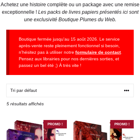
Achetez une histoire complète ou un package avec une remise
exceptionnelle !
Les packs de livres papiers présentés ici sont
une exclusivité Boutique Plumes du Web.
Boutique fermée jusqu'au 15 août 2026. Le service
après-vente reste pleinement fonctionnel si besoin,
n'hésitez pas à utiliser notre
formulaire de contact
.
Pensez aux librairies pour nos dernières sorties, et
passez un bel été ;) À très vite !
5 résultats affichés
PROMO !
PROMO !